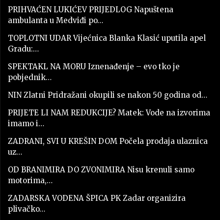
PRIHVAĆEN LUKIĆEV PRIJEDLOG Napuštena
ambulanta u Medviđi po…
TOPLOTNI UDAR Vijećnica Blanka Klasić uputila apel
Gradu:…
SPEKTAKL NA MORU Iznenađenje – evo tko je
pobjednik…
NIN Zlatni Pridražani okupili se nakon 50 godina od…
PRIJETE LI NAM REDUKCIJE? Matek: Vode na izvorima
imamo i…
ZADRANI, SVI U KREŠIN DOM Počela prodaja ulaznica
uz…
OD BRANIMIRA DO ZVONIMIRA Nisu krenuli samo
motorima,…
ZADARSKA VODENA ŠPICA PK Zadar organizira
plivačko…