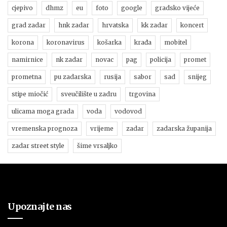
cjepivo
dhmz
eu
foto
google
gradsko vijeće
grad zadar
hnk zadar
hrvatska
kk zadar
koncert
korona
koronavirus
košarka
krađa
mobitel
namirnice
nk zadar
novac
pag
policija
promet
prometna
pu zadarska
rusija
sabor
sad
snijeg
stipe miočić
sveučilište u zadru
trgovina
ulicama moga grada
voda
vodovod
vremenska prognoza
vrijeme
zadar
zadarska županija
zadar street style
šime vrsaljko
Upoznajte nas