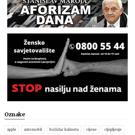
Oznake
apple
automobil
božidar kalmeta
cijene
cijepljenje