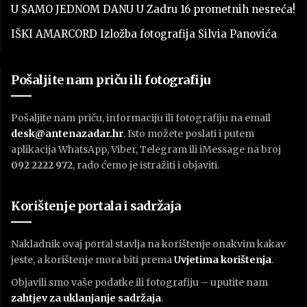
U SAMO JEDNOM DANU U Zadru 16 prometnih nesreća!
IŠKI AMARCORD Izložba fotografija Silvia Panovića
Pošaljite nam priču ili fotografiju
Pošaljite nam priču, informaciju ili fotografiju na email
desk@antenazadar.hr
. Isto možete poslati i putem
aplikacija WhatsApp, Viber, Telegram ili iMessage na broj
092 2222 972
, rado ćemo je istražiti i objaviti.
Korištenje portala i sadržaja
Nakladnik ovaj portal stavlja na korištenje onakvim kakav
jeste, a korištenje mora biti prema
U
vjetima korištenja
.
Objavili smo vaše podatke ili fotografiju – uputite nam
zahtjev za uklanjanje sadržaja
.