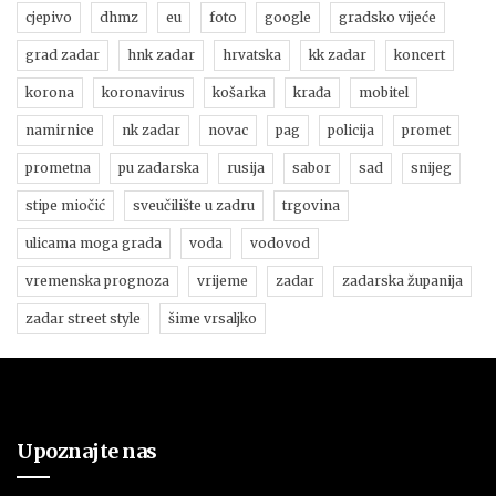
cjepivo
dhmz
eu
foto
google
gradsko vijeće
grad zadar
hnk zadar
hrvatska
kk zadar
koncert
korona
koronavirus
košarka
krađa
mobitel
namirnice
nk zadar
novac
pag
policija
promet
prometna
pu zadarska
rusija
sabor
sad
snijeg
stipe miočić
sveučilište u zadru
trgovina
ulicama moga grada
voda
vodovod
vremenska prognoza
vrijeme
zadar
zadarska županija
zadar street style
šime vrsaljko
Upoznajte nas