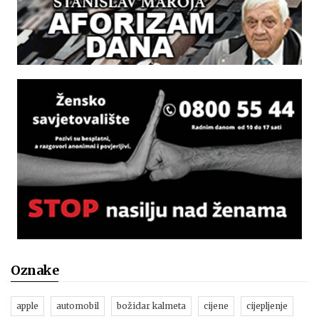
Oznake
apple
automobil
božidar kalmeta
cijene
cijepljenje