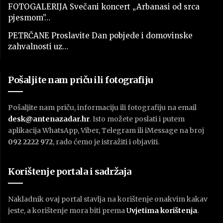
FOTOGALERIJA Svečani koncert „Arbanasi od srca
pjesmom”…
PETRČANE Proslavite Dan pobjede i domovinske
zahvalnosti uz…
Pošaljite nam priču ili fotografiju
Pošaljite nam priču, informaciju ili fotografiju na email
desk@antenazadar.hr
. Isto možete poslati i putem
aplikacija WhatsApp, Viber, Telegram ili iMessage na broj
092 2222 972
, rado ćemo je istražiti i objaviti.
Korištenje portala i sadržaja
Nakladnik ovaj portal stavlja na korištenje onakvim kakav
jeste, a korištenje mora biti prema
U
vjetima korištenja
.