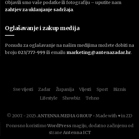
Objavili smo vaše podatke ili fotografiju – uputite nam
zahtjev za uklanjanje sadržaja
.
Oglašavanje i zakup medija
Ponudu za oglašavanje na našim medijima možete dobiti na
broju
023/777-999
ili emailu
marketing@antenazadar.hr
.
Sve vijesti
Zadar
Županija
Vijesti
Sport
Biznis
Lifestyle
Showbiz
Tehno
© 2007. - 2025.
ANTENNA MEDIA GROUP
• Made with ♥ in ZD
Ponosno koristimo
WordPress
magiju, dodatno začinjenu od
strane
Antenna ICT