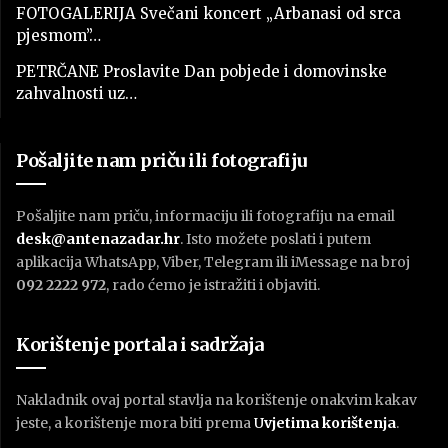
FOTOGALERIJA Svečani koncert „Arbanasi od srca
pjesmom”…
PETRČANE Proslavite Dan pobjede i domovinske
zahvalnosti uz…
Pošaljite nam priču ili fotografiju
Pošaljite nam priču, informaciju ili fotografiju na email
desk@antenazadar.hr
. Isto možete poslati i putem
aplikacija WhatsApp, Viber, Telegram ili iMessage na broj
092 2222 972
, rado ćemo je istražiti i objaviti.
Korištenje portala i sadržaja
Nakladnik ovaj portal stavlja na korištenje onakvim kakav
jeste, a korištenje mora biti prema
U
vjetima korištenja
.