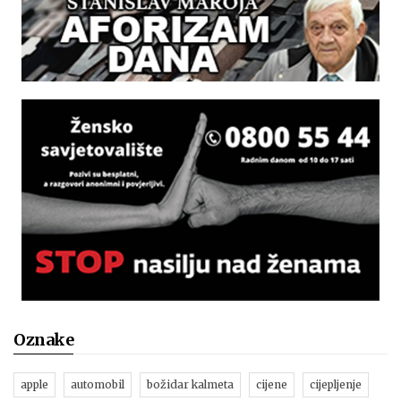
Oznake
apple
automobil
božidar kalmeta
cijene
cijepljenje