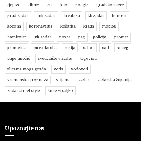
cjepivo
dhmz
eu
foto
google
gradsko vijeće
grad zadar
hnk zadar
hrvatska
kk zadar
koncert
korona
koronavirus
košarka
krađa
mobitel
namirnice
nk zadar
novac
pag
policija
promet
prometna
pu zadarska
rusija
sabor
sad
snijeg
stipe miočić
sveučilište u zadru
trgovina
ulicama moga grada
voda
vodovod
vremenska prognoza
vrijeme
zadar
zadarska županija
zadar street style
šime vrsaljko
Upoznajte nas