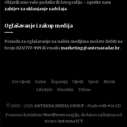
Objavili smo vaše podatke ili fotografiju – uputite nam
zahtjev za uklanjanje sadržaja
.
Oglašavanje i zakup medija
Ponudu za oglašavanje na našim medijima možete dobiti na
broju
023/777-999
ili emailu
marketing@antenazadar.hr
.
Sve vijesti
Zadar
Županija
Vijesti
Sport
Biznis
Lifestyle
Showbiz
Tehno
© 2007. - 2025.
ANTENNA MEDIA GROUP
• Made with ♥ in ZD
Ponosno koristimo
WordPress
magiju, dodatno začinjenu od
strane
Antenna ICT