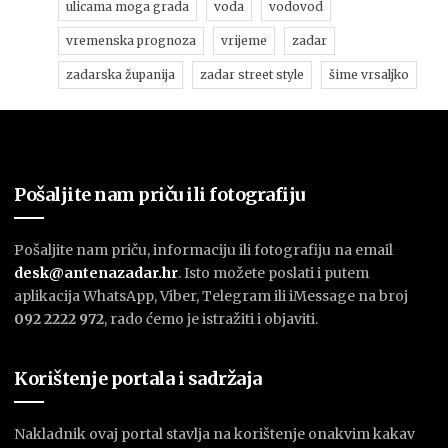
ulicama moga grada
voda
vodovod
vremenska prognoza
vrijeme
zadar
zadarska županija
zadar street style
šime vrsaljko
Pošaljite nam priču ili fotografiju
Pošaljite nam priču, informaciju ili fotografiju na email
desk@antenazadar.hr
. Isto možete poslati i putem
aplikacija WhatsApp, Viber, Telegram ili iMessage na broj
092 2222 972
, rado ćemo je istražiti i objaviti.
Korištenje portala i sadržaja
Nakladnik ovaj portal stavlja na korištenje onakvim kakav