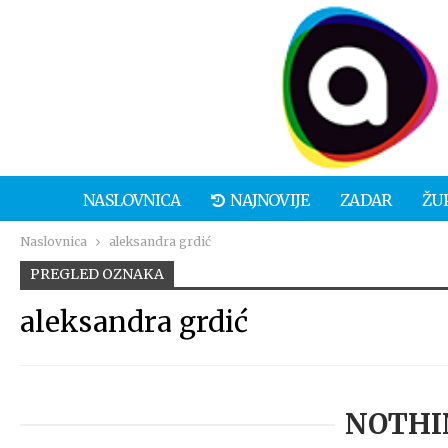
NASLOVNICA
NAJNOVIJE
ZADAR
ŽU
Naslovnica
aleksandra grdić
PREGLED OZNAKA
aleksandra grdić
NOTHI