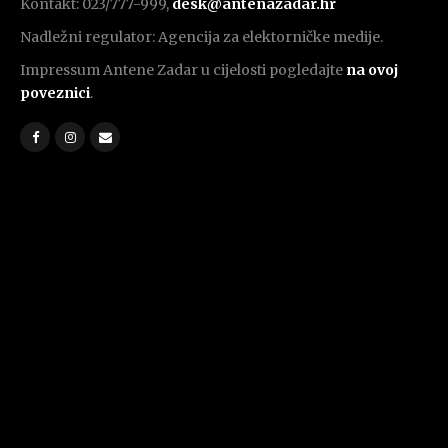
Kontakt: 023/777-999,
desk@antenazadar.hr
Nadležni regulator: Agencija za elektorničke medije.
Impressum Antene Zadar u cijelosti pogledajte
na ovoj
poveznici
.