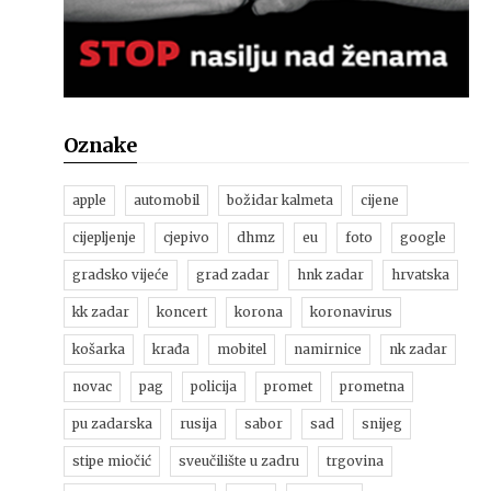
Oznake
apple
automobil
božidar kalmeta
cijene
cijepljenje
cjepivo
dhmz
eu
foto
google
gradsko vijeće
grad zadar
hnk zadar
hrvatska
kk zadar
koncert
korona
koronavirus
košarka
krađa
mobitel
namirnice
nk zadar
novac
pag
policija
promet
prometna
pu zadarska
rusija
sabor
sad
snijeg
stipe miočić
sveučilište u zadru
trgovina