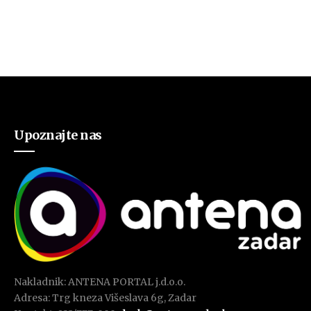
Upoznajte nas
Nakladnik: ANTENA PORTAL j.d.o.o.
Adresa: Trg kneza Višeslava 6g, Zadar