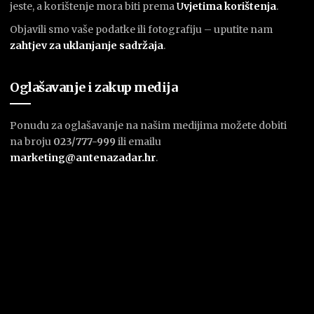
jeste, a korištenje mora biti prema
U
vjetima korištenja
.
Objavili smo vaše podatke ili fotografiju – uputite nam
zahtjev za uklanjanje sadržaja
.
Oglašavanje i zakup medija
Ponudu za oglašavanje na našim medijima možete dobiti
na broju
023/777-999
ili emailu
marketing@antenazadar.hr
.