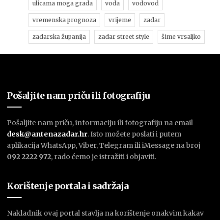
ulicama moga grada
voda
vodovod
vremenska prognoza
vrijeme
zadar
zadarska županija
zadar street style
šime vrsaljko
Pošaljite nam priču ili fotografiju
Pošaljite nam priču, informaciju ili fotografiju na email
desk@antenazadar.hr
. Isto možete poslati i putem
aplikacija WhatsApp, Viber, Telegram ili iMessage na broj
092 2222 972
, rado ćemo je istražiti i objaviti.
Korištenje portala i sadržaja
Nakladnik ovaj portal stavlja na korištenje onakvim kakav