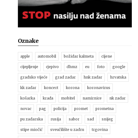
Oznake
apple
automobil
božidar kalmeta
cijene
cijepljenje
cjepivo
dhmz
eu
foto
google
gradsko vijeće
grad zadar
hnk zadar
hrvatska
kk zadar
koncert
korona
koronavirus
košarka
krađa
mobitel
namirnice
nk zadar
novac
pag
policija
promet
prometna
pu zadarska
rusija
sabor
sad
snijeg
stipe miočić
sveučilište u zadru
trgovina