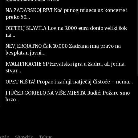
NA ZADARSKOJ RIVI Noć punog miseca uz koncerte i
preko 50…
OBITELJ SLAVILA Lov na 3.000 eura donio veliki šok
na…
NEVJEROJATNO Čak 10.000 Zadrana ima pravo na
besplatan javni…
KVALIFIKACIJE SP Hrvatska igra u Zadru, ali jedna
stvar…
OPET NIŠTA! Propao i zadnji natječaj Čistoće – nema…
I JUČER GORJELO NA VIŠE MJESTA Rudić: Požare smo
brzo…
style
Showbiz
Tehno