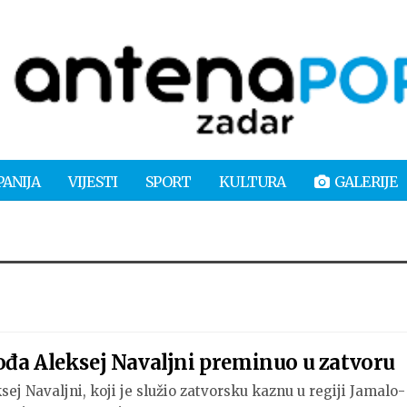
PANIJA
VIJESTI
SPORT
KULTURA
GALERIJE
ođa Aleksej Navaljni preminuo u zatvoru
ej Navaljni, koji je služio zatvorsku kaznu u regiji Jamalo-