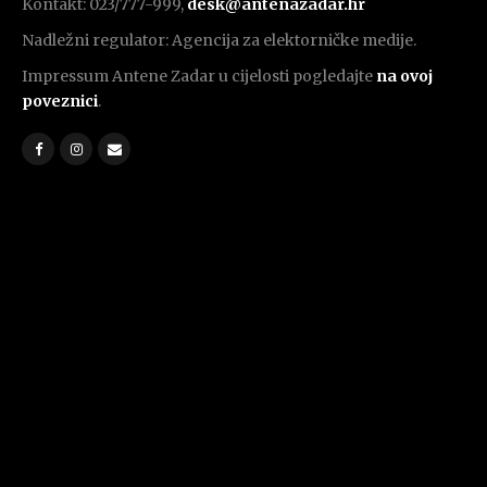
Kontakt: 023/777-999,
desk@antenazadar.hr
Nadležni regulator: Agencija za elektorničke medije.
Impressum Antene Zadar u cijelosti pogledajte
na ovoj
poveznici
.