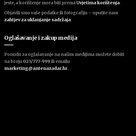
jeste, a korištenje mora biti prema
U
vjetima korištenja
.
Objavili smo vaše podatke ili fotografiju – uputite nam
zahtjev za uklanjanje sadržaja
.
Oglašavanje i zakup medija
Ponudu za oglašavanje na našim medijima možete dobiti
na broju
023/777-999
ili emailu
marketing@antenazadar.hr
.