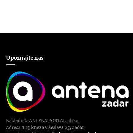
Upoznajte nas
Nakladnik: ANTENA PORTAL j.d.o.o.
Adresa: Trg kneza Višeslava 6g, Zadar