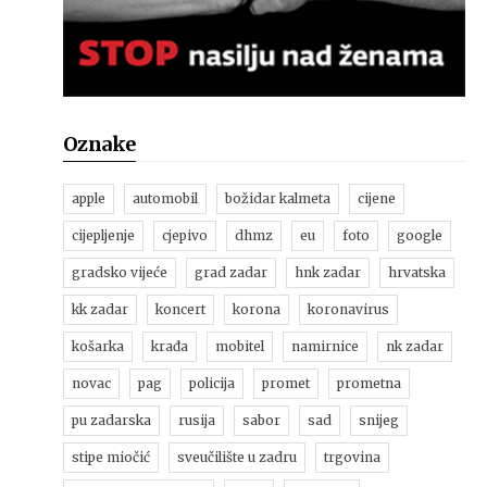
Oznake
apple
automobil
božidar kalmeta
cijene
cijepljenje
cjepivo
dhmz
eu
foto
google
gradsko vijeće
grad zadar
hnk zadar
hrvatska
kk zadar
koncert
korona
koronavirus
košarka
krađa
mobitel
namirnice
nk zadar
novac
pag
policija
promet
prometna
pu zadarska
rusija
sabor
sad
snijeg
stipe miočić
sveučilište u zadru
trgovina