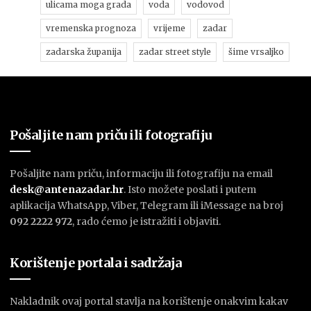
ulicama moga grada
voda
vodovod
vremenska prognoza
vrijeme
zadar
zadarska županija
zadar street style
šime vrsaljko
Pošaljite nam priču ili fotografiju
Pošaljite nam priču, informaciju ili fotografiju na email
desk@antenazadar.hr
. Isto možete poslati i putem
aplikacija WhatsApp, Viber, Telegram ili iMessage na broj
092 2222 972
, rado ćemo je istražiti i objaviti.
Korištenje portala i sadržaja
Nakladnik ovaj portal stavlja na korištenje onakvim kakav