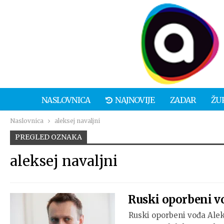
NASLOVNICA
NAJNOVIJE
ZADAR
ŽU
Naslovnica
aleksej navaljni
PREGLED OZNAKA
aleksej navaljni
Ruski oporbeni v
Ruski oporbeni vođa Aleks