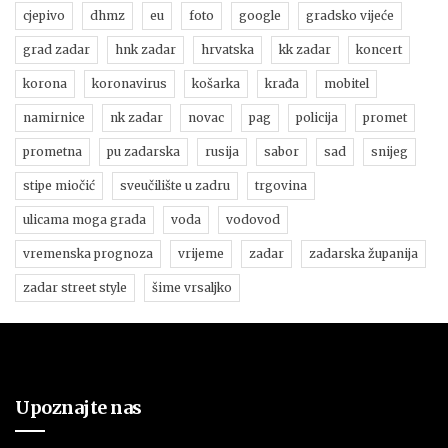
cjepivo
dhmz
eu
foto
google
gradsko vijeće
grad zadar
hnk zadar
hrvatska
kk zadar
koncert
korona
koronavirus
košarka
krađa
mobitel
namirnice
nk zadar
novac
pag
policija
promet
prometna
pu zadarska
rusija
sabor
sad
snijeg
stipe miočić
sveučilište u zadru
trgovina
ulicama moga grada
voda
vodovod
vremenska prognoza
vrijeme
zadar
zadarska županija
zadar street style
šime vrsaljko
Upoznajte nas