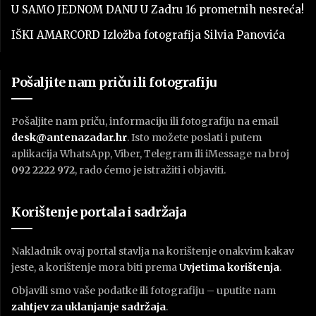
U SAMO JEDNOM DANU U Zadru 16 prometnih nesreća!
IŠKI AMARCORD Izložba fotografija Silvia Panovića
Pošaljite nam priču ili fotografiju
Pošaljite nam priču, informaciju ili fotografiju na email
desk@antenazadar.hr
. Isto možete poslati i putem
aplikacija WhatsApp, Viber, Telegram ili iMessage na broj
092 2222 972
, rado ćemo je istražiti i objaviti.
Korištenje portala i sadržaja
Nakladnik ovaj portal stavlja na korištenje onakvim kakav
jeste, a korištenje mora biti prema
U
vjetima korištenja
.
Objavili smo vaše podatke ili fotografiju – uputite nam
zahtjev za uklanjanje sadržaja
.