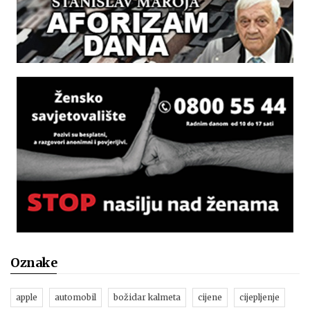
Oznake
apple
automobil
božidar kalmeta
cijene
cijepljenje