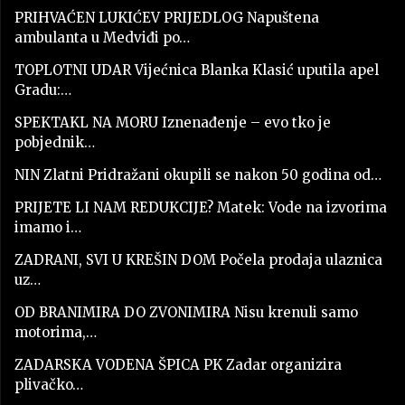
PRIHVAĆEN LUKIĆEV PRIJEDLOG Napuštena
ambulanta u Medviđi po…
TOPLOTNI UDAR Vijećnica Blanka Klasić uputila apel
Gradu:…
SPEKTAKL NA MORU Iznenađenje – evo tko je
pobjednik…
NIN Zlatni Pridražani okupili se nakon 50 godina od…
PRIJETE LI NAM REDUKCIJE? Matek: Vode na izvorima
imamo i…
ZADRANI, SVI U KREŠIN DOM Počela prodaja ulaznica
uz…
OD BRANIMIRA DO ZVONIMIRA Nisu krenuli samo
motorima,…
ZADARSKA VODENA ŠPICA PK Zadar organizira
plivačko…