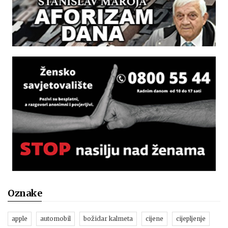
Oznake
apple
automobil
božidar kalmeta
cijene
cijepljenje