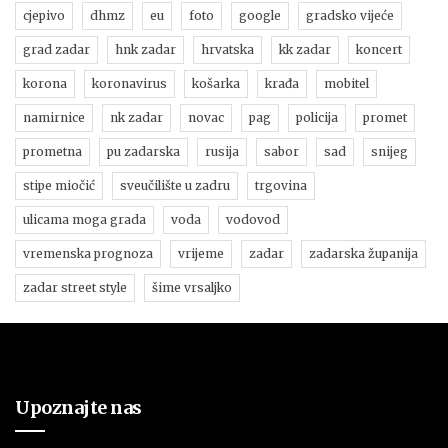
cjepivo
dhmz
eu
foto
google
gradsko vijeće
grad zadar
hnk zadar
hrvatska
kk zadar
koncert
korona
koronavirus
košarka
krađa
mobitel
namirnice
nk zadar
novac
pag
policija
promet
prometna
pu zadarska
rusija
sabor
sad
snijeg
stipe miočić
sveučilište u zadru
trgovina
ulicama moga grada
voda
vodovod
vremenska prognoza
vrijeme
zadar
zadarska županija
zadar street style
šime vrsaljko
Upoznajte nas