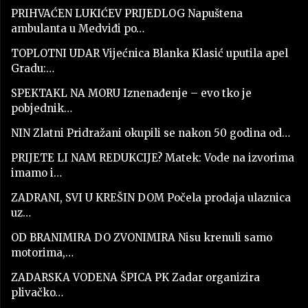
PRIHVAĆEN LUKIĆEV PRIJEDLOG Napuštena
ambulanta u Medviđi po…
TOPLOTNI UDAR Vijećnica Blanka Klasić uputila apel
Gradu:…
SPEKTAKL NA MORU Iznenađenje – evo tko je
pobjednik…
NIN Zlatni Pridražani okupili se nakon 50 godina od…
PRIJETE LI NAM REDUKCIJE? Matek: Vode na izvorima
imamo i…
ZADRANI, SVI U KREŠIN DOM Počela prodaja ulaznica
uz…
OD BRANIMIRA DO ZVONIMIRA Nisu krenuli samo
motorima,…
ZADARSKA VODENA ŠPICA PK Zadar organizira
plivačko…