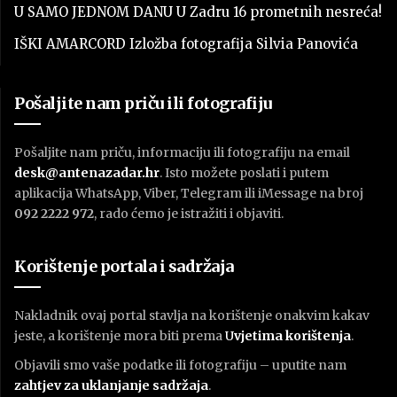
U SAMO JEDNOM DANU U Zadru 16 prometnih nesreća!
IŠKI AMARCORD Izložba fotografija Silvia Panovića
Pošaljite nam priču ili fotografiju
Pošaljite nam priču, informaciju ili fotografiju na email
desk@antenazadar.hr
. Isto možete poslati i putem
aplikacija WhatsApp, Viber, Telegram ili iMessage na broj
092 2222 972
, rado ćemo je istražiti i objaviti.
Korištenje portala i sadržaja
Nakladnik ovaj portal stavlja na korištenje onakvim kakav
jeste, a korištenje mora biti prema
U
vjetima korištenja
.
Objavili smo vaše podatke ili fotografiju – uputite nam
zahtjev za uklanjanje sadržaja
.