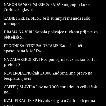
NAKON SAMO 3 MJESECA RADA Smijenjen Luka
Čurković, glavni…
TAJNE IGRE IZ SJENE Je li sumnjivi menadžerski
monopol…
DRAMA NA VIRU Napala policajce tijekom prijave za
obiteljsko…
PROGNOZA OTKRIVA DETALJE Kada će stići
spasonosna kiša? Evo…
NA ZADARSKOJ RIVI Noć punog miseca uz koncerte i
preko 50…
NEVJEROJATNO Čak 10.000 Zadrana ima pravo na
besplatan javni…
OBITELJ SLAVILA Lov na 3.000 eura donio veliki šok
na…
KVALIFIKACIJE SP Hrvatska igra u Zadru, ali jedna
stvar…