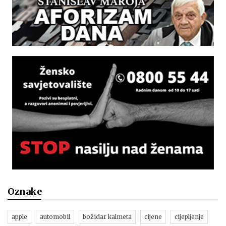
Oznake
apple
automobil
božidar kalmeta
cijene
cijepljenje