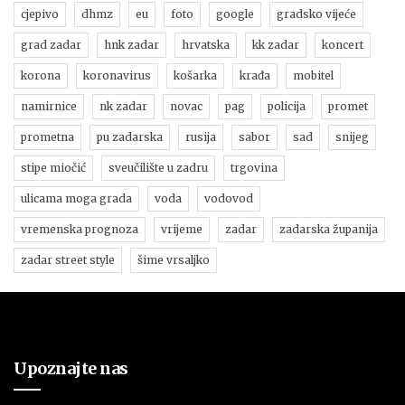
cjepivo
dhmz
eu
foto
google
gradsko vijeće
grad zadar
hnk zadar
hrvatska
kk zadar
koncert
korona
koronavirus
košarka
krađa
mobitel
namirnice
nk zadar
novac
pag
policija
promet
prometna
pu zadarska
rusija
sabor
sad
snijeg
stipe miočić
sveučilište u zadru
trgovina
ulicama moga grada
voda
vodovod
vremenska prognoza
vrijeme
zadar
zadarska županija
zadar street style
šime vrsaljko
Upoznajte nas