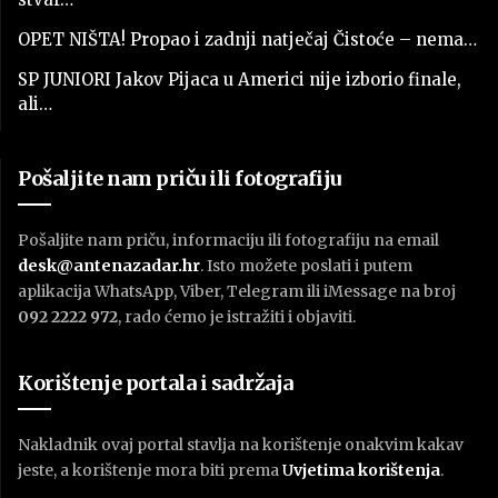
OPET NIŠTA! Propao i zadnji natječaj Čistoće – nema…
SP JUNIORI Jakov Pijaca u Americi nije izborio finale,
ali…
Pošaljite nam priču ili fotografiju
Pošaljite nam priču, informaciju ili fotografiju na email
desk@antenazadar.hr
. Isto možete poslati i putem
aplikacija WhatsApp, Viber, Telegram ili iMessage na broj
092 2222 972
, rado ćemo je istražiti i objaviti.
Korištenje portala i sadržaja
Nakladnik ovaj portal stavlja na korištenje onakvim kakav
jeste, a korištenje mora biti prema
U
vjetima korištenja
.