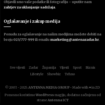
Objavili smo vaše podatke ili fotografiju – uputite nam
zahtjev za uklanjanje sadržaja
.
Oglašavanje i zakup medija
Ponudu za oglašavanje na našim medijima možete dobiti na
broju
023/777-999
ili emailu
marketing@antenazadar.hr
.
Sve vijesti
Zadar
Županija
Vijesti
Sport
Biznis
Lifestyle
Showbiz
Tehno
© 2007. - 2025.
ANTENNA MEDIA GROUP
• Made with ♥ in ZD
Ponosno koristimo
WordPress
magiju, dodatno začinjenu od
strane
Antenna ICT