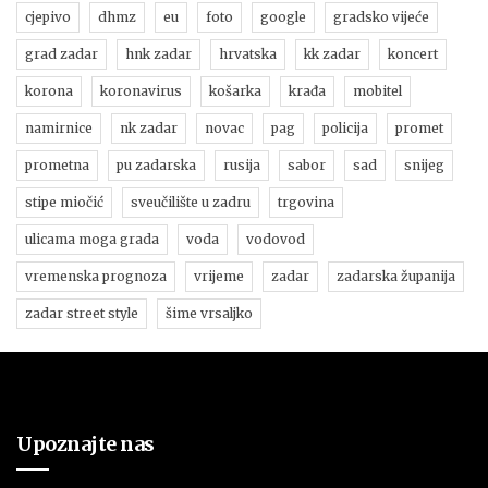
cjepivo
dhmz
eu
foto
google
gradsko vijeće
grad zadar
hnk zadar
hrvatska
kk zadar
koncert
korona
koronavirus
košarka
krađa
mobitel
namirnice
nk zadar
novac
pag
policija
promet
prometna
pu zadarska
rusija
sabor
sad
snijeg
stipe miočić
sveučilište u zadru
trgovina
ulicama moga grada
voda
vodovod
vremenska prognoza
vrijeme
zadar
zadarska županija
zadar street style
šime vrsaljko
Upoznajte nas