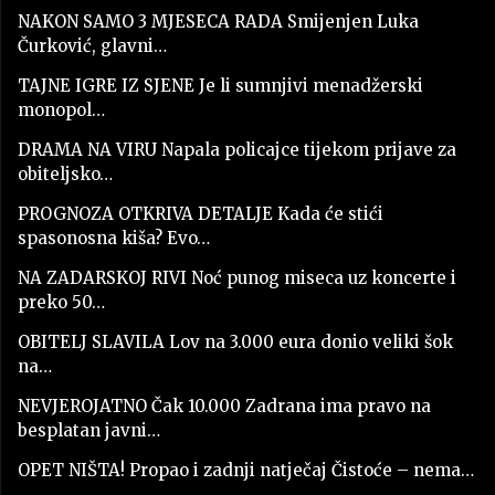
NAKON SAMO 3 MJESECA RADA Smijenjen Luka
Čurković, glavni…
TAJNE IGRE IZ SJENE Je li sumnjivi menadžerski
monopol…
DRAMA NA VIRU Napala policajce tijekom prijave za
obiteljsko…
PROGNOZA OTKRIVA DETALJE Kada će stići
spasonosna kiša? Evo…
NA ZADARSKOJ RIVI Noć punog miseca uz koncerte i
preko 50…
OBITELJ SLAVILA Lov na 3.000 eura donio veliki šok
na…
NEVJEROJATNO Čak 10.000 Zadrana ima pravo na
besplatan javni…
OPET NIŠTA! Propao i zadnji natječaj Čistoće – nema…