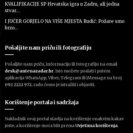
KVALIFIKACIJE SP Hrvatska igra u Zadru, ali jedna
stvar…
I JUČER GORJELO NA VIŠE MJESTA Rudić: Požare smo
brzo…
Pošaljite nam priču ili fotografiju
Pošaljite nam priču, informaciju ili fotografiju na email
desk@antenazadar.hr
. Isto možete poslati i putem
aplikacija WhatsApp, Viber, Telegram ili iMessage na broj
092 2222 972
, rado ćemo je istražiti i objaviti.
Korištenje portala i sadržaja
Nakladnik ovaj portal stavlja na korištenje onakvim kakav
jeste, a korištenje mora biti prema
U
vjetima korištenja
.