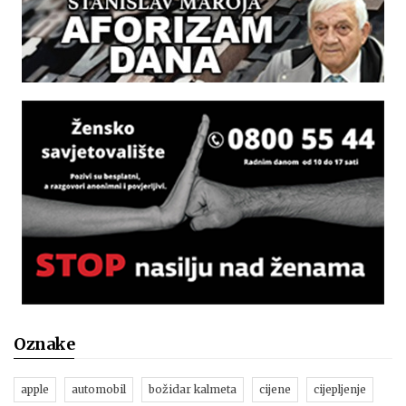
Oznake
apple
automobil
božidar kalmeta
cijene
cijepljenje