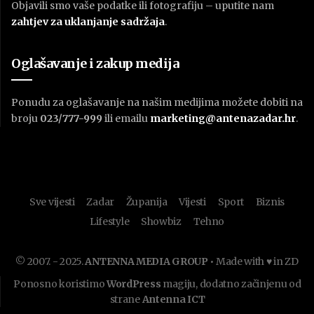
Objavili smo vaše podatke ili fotografiju – uputite nam
zahtjev za uklanjanje sadržaja
.
Oglašavanje i zakup medija
Ponudu za oglašavanje na našim medijima možete dobiti na
broju
023/777-999
ili emailu
marketing@antenazadar.hr
.
Sve vijesti
Zadar
Županija
Vijesti
Sport
Biznis
Lifestyle
Showbiz
Tehno
© 2007. - 2025.
ANTENNA MEDIA GROUP
• Made with ♥ in ZD
Ponosno koristimo
WordPress
magiju, dodatno začinjenu od
strane
Antenna ICT