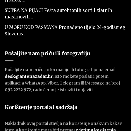
SUTRA NA PIJACI Fešta autohtonih sorti i zlatnih
maslinovih…
U MORU KOD PAŠMANA Pronađeno tijelo 24-godišnjeg
Slovenca
Pošaljite nam priču ili fotografiju
Pošaljite nam priču, informaciju ili fotografiju na email
desk@antenazadar.hr
. Isto možete poslati i putem
aplikacija WhatsApp, Viber, Telegram ili iMessage na broj
092 2222 972
, rado ćemo je istražiti i objaviti.
Korištenje portala i sadržaja
Nakladnik ovaj portal stavlja na korištenje onakvim kakav
jeste, a korištenje mora biti prema
U
vjetima korištenja
.