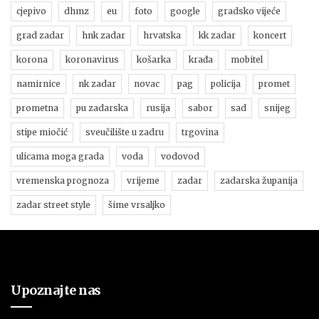
cjepivo
dhmz
eu
foto
google
gradsko vijeće
grad zadar
hnk zadar
hrvatska
kk zadar
koncert
korona
koronavirus
košarka
krađa
mobitel
namirnice
nk zadar
novac
pag
policija
promet
prometna
pu zadarska
rusija
sabor
sad
snijeg
stipe miočić
sveučilište u zadru
trgovina
ulicama moga grada
voda
vodovod
vremenska prognoza
vrijeme
zadar
zadarska županija
zadar street style
šime vrsaljko
Upoznajte nas