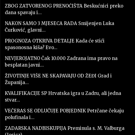
ZBOG ZATVORENOG PRENOĆIŠTA Beskućnici preko
dana spavaju i…
NAKON SAMO 3 MJESECA RADA Smijenjen Luka
Čurković, glavni…
PROGNOZA OTKRIVA DETALJE Kada će stići
spasonosna kiša? Evo…
NEVJEROJATNO Čak 10.000 Zadrana ima pravo na
besplatan javni…
ŽIVOTINJE VIŠE NE SKAPAVAJU OD ŽEĐI Grad i
Županija…
KVALIFIKACIJE SP Hrvatska igra u Zadru, ali jedna
stvar…
VEČERAS SE ODLUČUJE POBJEDNIK Petrčane čekaju
polufinala i…
ZADARSKA NADBISKUPIJA Preminula s. M. Valburga
(Josica)…