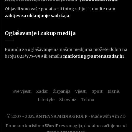
Objavili smo vaše podatke ili fotografiju – uputite nam
zahtjev za uklanjanje sadržaja
.
Oglašavanje i zakup medija
Ponudu za oglašavanje na našim medijima možete dobiti na
broju
023/777-999
ili emailu
marketing@antenazadar.hr
.
Sve vijesti
Zadar
Županija
Vijesti
Sport
Biznis
Lifestyle
Showbiz
Tehno
© 2007. - 2025.
ANTENNA MEDIA GROUP
• Made with ♥ in ZD
Ponosno koristimo
WordPress
magiju, dodatno začinjenu od