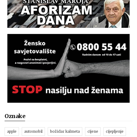
Oznake
apple
automobil
božidar kalmeta
cijene
cijepljenje