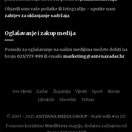
Objavili smo vaše podatke ili fotografiju – uputite nam
zahtjev za uklanjanje sadržaja
.
Oglašavanje i zakup medija
Ponudu za oglašavanje na našim medijima možete dobiti na
broju
023/777-999
ili emailu
marketing@antenazadar.hr
.
Sve vijesti
Zadar
Županija
Vijesti
Sport
Biznis
Lifestyle
Showbiz
Tehno
© 2007. - 2025.
ANTENNA MEDIA GROUP
• Made with ♥ in ZD
Ponosno koristimo
WordPress
magiju, dodatno začinjenu od