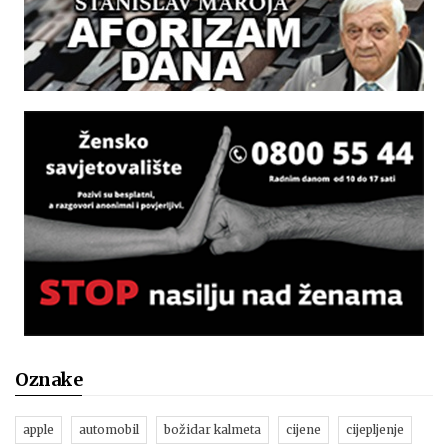
Oznake
apple
automobil
božidar kalmeta
cijene
cijepljenje