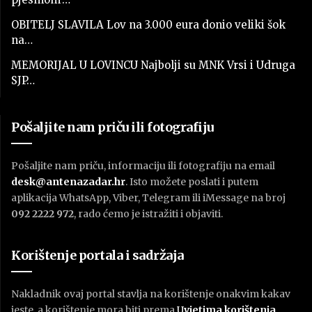
OBITELJ SLAVILA Lov na 3.000 eura donio veliki šok
na…
MEMORIJAL U LOVINCU Najbolji su MNK Vrsi i Udruga
SJP…
Pošaljite nam priču ili fotografiju
Pošaljite nam priču, informaciju ili fotografiju na email
desk@antenazadar.hr
. Isto možete poslati i putem
aplikacija WhatsApp, Viber, Telegram ili iMessage na broj
092 2222 972
, rado ćemo je istražiti i objaviti.
Korištenje portala i sadržaja
Nakladnik ovaj portal stavlja na korištenje onakvim kakav
jeste, a korištenje mora biti prema
U
vjetima korištenja
.