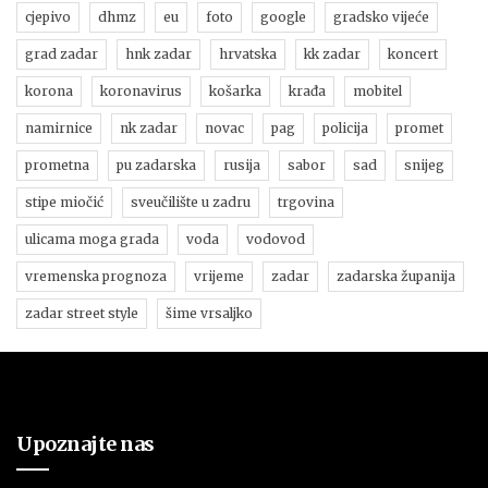
cjepivo
dhmz
eu
foto
google
gradsko vijeće
grad zadar
hnk zadar
hrvatska
kk zadar
koncert
korona
koronavirus
košarka
krađa
mobitel
namirnice
nk zadar
novac
pag
policija
promet
prometna
pu zadarska
rusija
sabor
sad
snijeg
stipe miočić
sveučilište u zadru
trgovina
ulicama moga grada
voda
vodovod
vremenska prognoza
vrijeme
zadar
zadarska županija
zadar street style
šime vrsaljko
Upoznajte nas