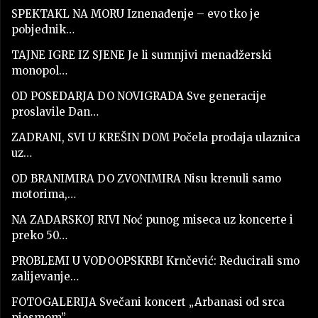
SPEKTAKL NA MORU Iznenađenje – evo tko je
pobjednik…
TAJNE IGRE IZ SJENE Je li sumnjivi menadžerski
monopol…
OD POSEDARJA DO NOVIGRADA Sve generacije
proslavile Dan…
ZADRANI, SVI U KREŠIN DOM Počela prodaja ulaznica
uz…
OD BRANIMIRA DO ZVONIMIRA Nisu krenuli samo
motorima,…
NA ZADARSKOJ RIVI Noć punog miseca uz koncerte i
preko 50…
PROBLEMI U VODOOPSKRBI Krnčević: Reducirali smo
zalijevanje…
FOTOGALERIJA Svečani koncert „Arbanasi od srca
pjesmom”…