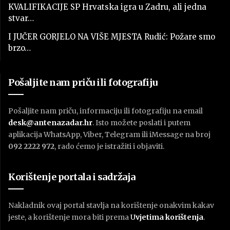
KVALIFIKACIJE SP Hrvatska igra u Zadru, ali jedna
stvar…
I JUČER GORJELO NA VIŠE MJESTA Rudić: Požare smo
brzo…
Pošaljite nam priču ili fotografiju
Pošaljite nam priču, informaciju ili fotografiju na email
desk@antenazadar.hr
. Isto možete poslati i putem
aplikacija WhatsApp, Viber, Telegram ili iMessage na broj
092 2222 972
, rado ćemo je istražiti i objaviti.
Korištenje portala i sadržaja
Nakladnik ovaj portal stavlja na korištenje onakvim kakav
jeste, a korištenje mora biti prema
U
vjetima korištenja
.