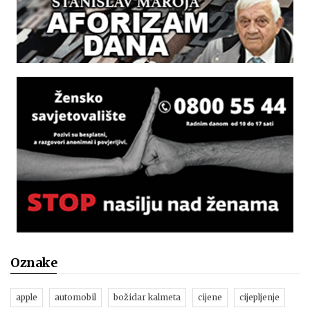
Oznake
apple
automobil
božidar kalmeta
cijene
cijepljenje