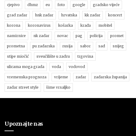
cjepivo
dhmz
eu
foto
google
gradsko vijeće
grad zadar
hnk zadar
hrvatska
kk zadar
koncert
korona
koronavirus
košarka
krađa
mobitel
namirnice
nk zadar
novac
pag
policija
promet
prometna
pu zadarska
rusija
sabor
sad
snijeg
stipe miočić
sveučilište u zadru
trgovina
ulicama moga grada
voda
vodovod
vremenska prognoza
vrijeme
zadar
zadarska županija
zadar street style
šime vrsaljko
Upoznajte nas