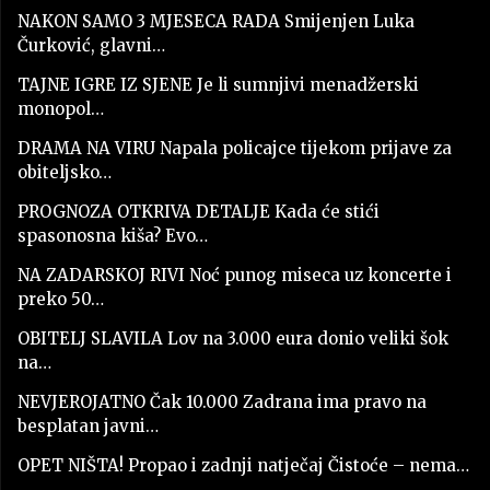
NAKON SAMO 3 MJESECA RADA Smijenjen Luka
Čurković, glavni…
TAJNE IGRE IZ SJENE Je li sumnjivi menadžerski
monopol…
DRAMA NA VIRU Napala policajce tijekom prijave za
obiteljsko…
PROGNOZA OTKRIVA DETALJE Kada će stići
spasonosna kiša? Evo…
NA ZADARSKOJ RIVI Noć punog miseca uz koncerte i
preko 50…
OBITELJ SLAVILA Lov na 3.000 eura donio veliki šok
na…
NEVJEROJATNO Čak 10.000 Zadrana ima pravo na
besplatan javni…
OPET NIŠTA! Propao i zadnji natječaj Čistoće – nema…