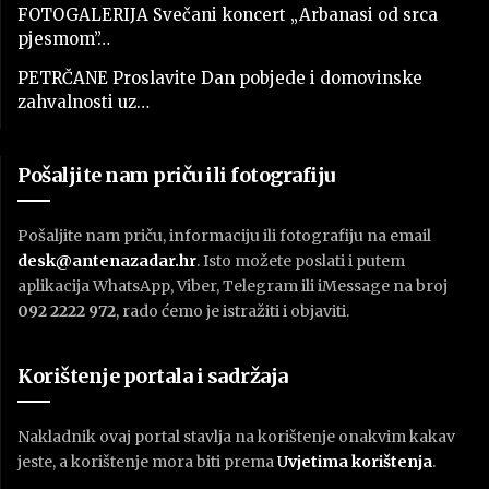
FOTOGALERIJA Svečani koncert „Arbanasi od srca
pjesmom”…
PETRČANE Proslavite Dan pobjede i domovinske
zahvalnosti uz…
Pošaljite nam priču ili fotografiju
Pošaljite nam priču, informaciju ili fotografiju na email
desk@antenazadar.hr
. Isto možete poslati i putem
aplikacija WhatsApp, Viber, Telegram ili iMessage na broj
092 2222 972
, rado ćemo je istražiti i objaviti.
Korištenje portala i sadržaja
Nakladnik ovaj portal stavlja na korištenje onakvim kakav
jeste, a korištenje mora biti prema
U
vjetima korištenja
.