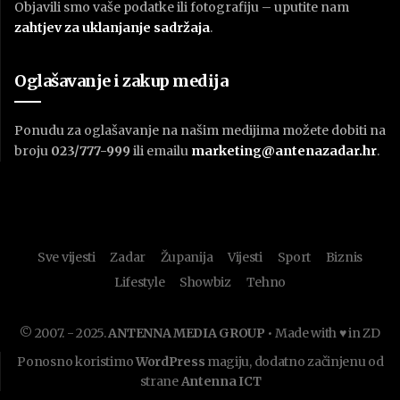
Objavili smo vaše podatke ili fotografiju – uputite nam
zahtjev za uklanjanje sadržaja
.
Oglašavanje i zakup medija
Ponudu za oglašavanje na našim medijima možete dobiti na
broju
023/777-999
ili emailu
marketing@antenazadar.hr
.
Sve vijesti
Zadar
Županija
Vijesti
Sport
Biznis
Lifestyle
Showbiz
Tehno
© 2007. - 2025.
ANTENNA MEDIA GROUP
• Made with ♥ in ZD
Ponosno koristimo
WordPress
magiju, dodatno začinjenu od
strane
Antenna ICT