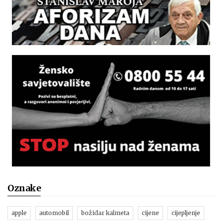
Oznake
apple
automobil
božidar kalmeta
cijene
cijepljenje