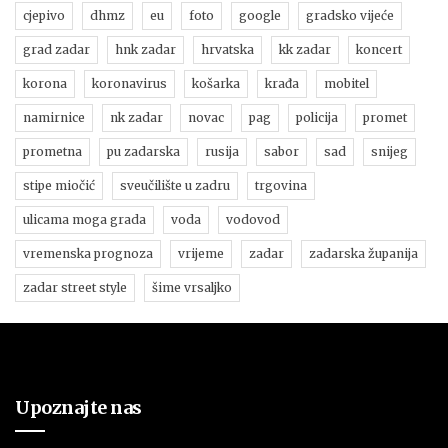
cjepivo
dhmz
eu
foto
google
gradsko vijeće
grad zadar
hnk zadar
hrvatska
kk zadar
koncert
korona
koronavirus
košarka
krađa
mobitel
namirnice
nk zadar
novac
pag
policija
promet
prometna
pu zadarska
rusija
sabor
sad
snijeg
stipe miočić
sveučilište u zadru
trgovina
ulicama moga grada
voda
vodovod
vremenska prognoza
vrijeme
zadar
zadarska županija
zadar street style
šime vrsaljko
Upoznajte nas