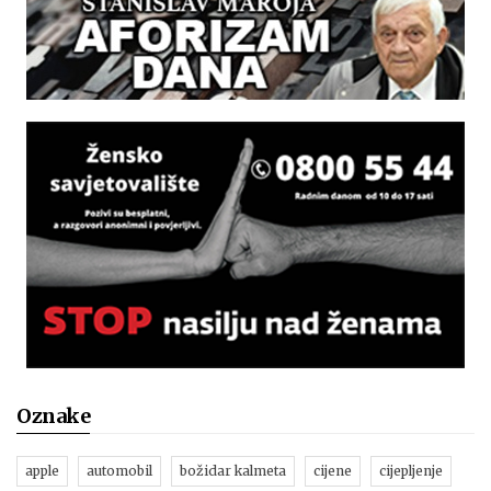
Oznake
apple
automobil
božidar kalmeta
cijene
cijepljenje