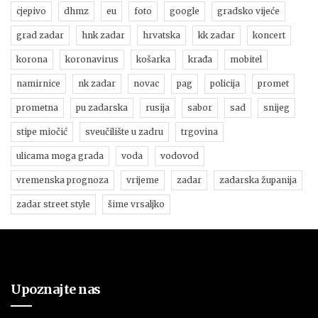
cjepivo
dhmz
eu
foto
google
gradsko vijeće
grad zadar
hnk zadar
hrvatska
kk zadar
koncert
korona
koronavirus
košarka
krađa
mobitel
namirnice
nk zadar
novac
pag
policija
promet
prometna
pu zadarska
rusija
sabor
sad
snijeg
stipe miočić
sveučilište u zadru
trgovina
ulicama moga grada
voda
vodovod
vremenska prognoza
vrijeme
zadar
zadarska županija
zadar street style
šime vrsaljko
Upoznajte nas