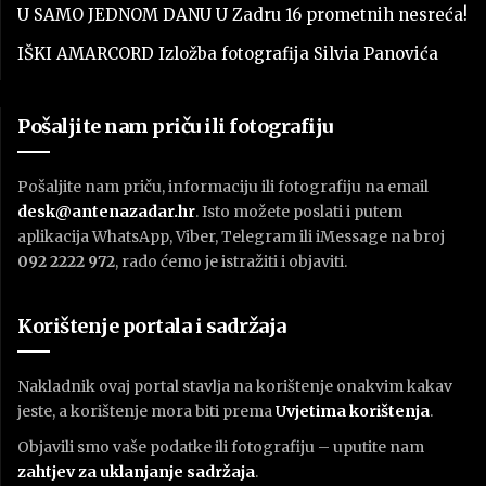
U SAMO JEDNOM DANU U Zadru 16 prometnih nesreća!
IŠKI AMARCORD Izložba fotografija Silvia Panovića
Pošaljite nam priču ili fotografiju
Pošaljite nam priču, informaciju ili fotografiju na email
desk@antenazadar.hr
. Isto možete poslati i putem
aplikacija WhatsApp, Viber, Telegram ili iMessage na broj
092 2222 972
, rado ćemo je istražiti i objaviti.
Korištenje portala i sadržaja
Nakladnik ovaj portal stavlja na korištenje onakvim kakav
jeste, a korištenje mora biti prema
U
vjetima korištenja
.
Objavili smo vaše podatke ili fotografiju – uputite nam
zahtjev za uklanjanje sadržaja
.