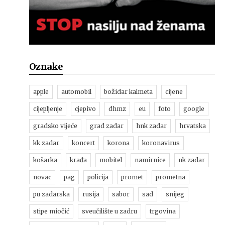
Oznake
apple
automobil
božidar kalmeta
cijene
cijepljenje
cjepivo
dhmz
eu
foto
google
gradsko vijeće
grad zadar
hnk zadar
hrvatska
kk zadar
koncert
korona
koronavirus
košarka
krađa
mobitel
namirnice
nk zadar
novac
pag
policija
promet
prometna
pu zadarska
rusija
sabor
sad
snijeg
stipe miočić
sveučilište u zadru
trgovina