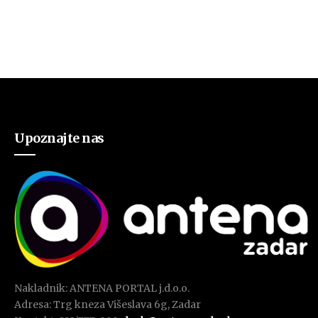
Upoznajte nas
Nakladnik: ANTENA PORTAL j.d.o.o.
Adresa: Trg kneza Višeslava 6g, Zadar