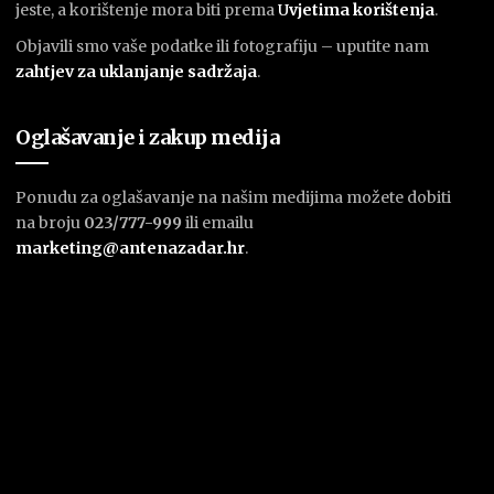
jeste, a korištenje mora biti prema
U
vjetima korištenja
.
Objavili smo vaše podatke ili fotografiju – uputite nam
zahtjev za uklanjanje sadržaja
.
Oglašavanje i zakup medija
Ponudu za oglašavanje na našim medijima možete dobiti
na broju
023/777-999
ili emailu
marketing@antenazadar.hr
.