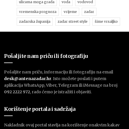
ulicama moga grada
voda
vodovod
vremenska prognoza
vrijeme
zadar
zadarska županija
zadar street style
šime vrsaljko
Pošaljite nam priču ili fotografiju
Pošaljite nam priču, informaciju ili fotografiju na email
desk@antenazadar.hr
. Isto možete poslati i putem
aplikacija WhatsApp, Viber, Telegram ili iMessage na broj
092 2222 972
, rado ćemo je istražiti i objaviti.
Korištenje portala i sadržaja
Nakladnik ovaj portal stavlja na korištenje onakvim kakav