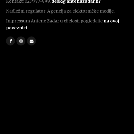
Kontakt: 023/777-999,
desk@antenazadar.hr
Nadležni regulator: Agencija za elektorničke medije.
Impressum Antene Zadar u cijelosti pogledajte
na ovoj
poveznici
.