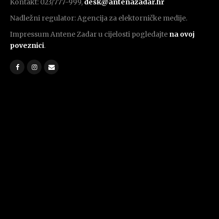
Kontakt: 023/777-999,
desk@antenazadar.hr
Nadležni regulator: Agencija za elektorničke medije.
Impressum Antene Zadar u cijelosti pogledajte
na ovoj
poveznici
.