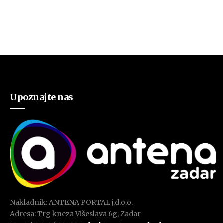
Upoznajte nas
Nakladnik: ANTENA PORTAL j.d.o.o.
Adresa: Trg kneza Višeslava 6g, Zadar