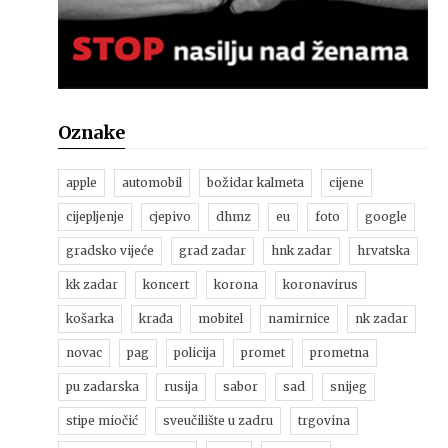
Oznake
apple
automobil
božidar kalmeta
cijene
cijepljenje
cjepivo
dhmz
eu
foto
google
gradsko vijeće
grad zadar
hnk zadar
hrvatska
kk zadar
koncert
korona
koronavirus
košarka
krađa
mobitel
namirnice
nk zadar
novac
pag
policija
promet
prometna
pu zadarska
rusija
sabor
sad
snijeg
stipe miočić
sveučilište u zadru
trgovina