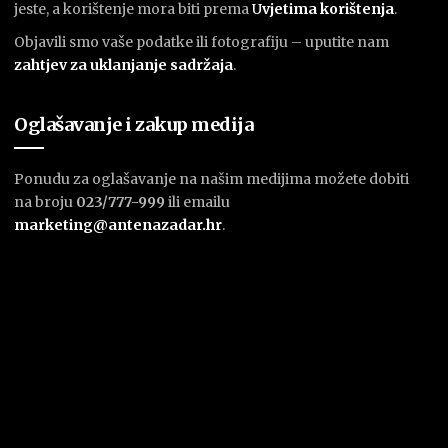
jeste, a korištenje mora biti prema
U
vjetima korištenja
.
Objavili smo vaše podatke ili fotografiju – uputite nam
zahtjev za uklanjanje sadržaja
.
Oglašavanje i zakup medija
Ponudu za oglašavanje na našim medijima možete dobiti
na broju
023/777-999
ili emailu
marketing@antenazadar.hr
.