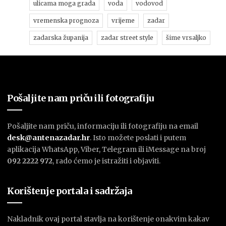
ulicama moga grada
voda
vodovod
vremenska prognoza
vrijeme
zadar
zadarska županija
zadar street style
šime vrsaljko
Pošaljite nam priču ili fotografiju
Pošaljite nam priču, informaciju ili fotografiju na email
desk@antenazadar.hr
. Isto možete poslati i putem
aplikacija WhatsApp, Viber, Telegram ili iMessage na broj
092 2222 972
, rado ćemo je istražiti i objaviti.
Korištenje portala i sadržaja
Nakladnik ovaj portal stavlja na korištenje onakvim kakav