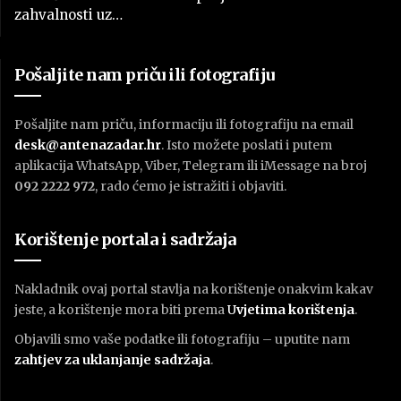
zahvalnosti uz…
Pošaljite nam priču ili fotografiju
Pošaljite nam priču, informaciju ili fotografiju na email
desk@antenazadar.hr
. Isto možete poslati i putem
aplikacija WhatsApp, Viber, Telegram ili iMessage na broj
092 2222 972
, rado ćemo je istražiti i objaviti.
Korištenje portala i sadržaja
Nakladnik ovaj portal stavlja na korištenje onakvim kakav
jeste, a korištenje mora biti prema
U
vjetima korištenja
.
Objavili smo vaše podatke ili fotografiju – uputite nam
zahtjev za uklanjanje sadržaja
.