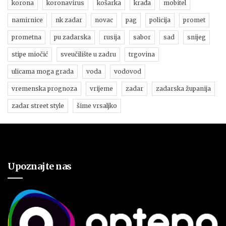
korona
koronavirus
košarka
krađa
mobitel
namirnice
nk zadar
novac
pag
policija
promet
prometna
pu zadarska
rusija
sabor
sad
snijeg
stipe miočić
sveučilište u zadru
trgovina
ulicama moga grada
voda
vodovod
vremenska prognoza
vrijeme
zadar
zadarska županija
zadar street style
šime vrsaljko
Upoznajte nas