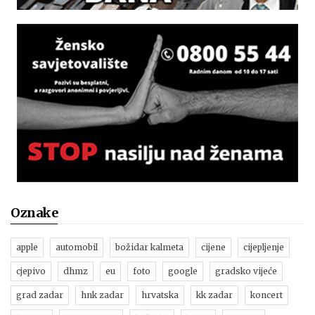
Oznake
apple
automobil
božidar kalmeta
cijene
cijepljenje
cjepivo
dhmz
eu
foto
google
gradsko vijeće
grad zadar
hnk zadar
hrvatska
kk zadar
koncert