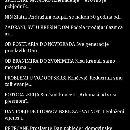
SPEKTAKL NA MORU Iznenađenje – evo tko je
pobjednik…
NIN Zlatni Pridražani okupili se nakon 50 godina od…
ZADRANI, SVI U KREŠIN DOM Počela prodaja ulaznica
uz…
OD POSEDARJA DO NOVIGRADA Sve generacije
proslavile Dan…
OD BRANIMIRA DO ZVONIMIRA Nisu krenuli samo
motorima,…
PROBLEMI U VODOOPSKRBI Krnčević: Reducirali smo
zalijevanje…
FOTOGALERIJA Svečani koncert „Arbanasi od srca
pjesmom”…
DAN POBJEDE I DOMOVINSKE ZAHVALNOSTI Položeni
vijenci i…
PETRČANE Proslavite Dan pobjede i domovinske