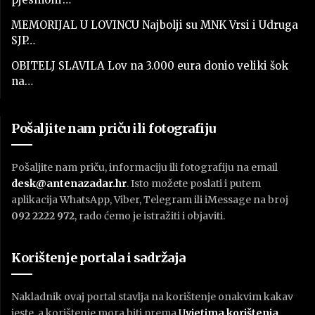
MEMORIJAL U LOVINCU Najbolji su MNK Vrsi i Udruga
SJP…
OBITELJ SLAVILA Lov na 3.000 eura donio veliki šok
na…
Pošaljite nam priču ili fotografiju
Pošaljite nam priču, informaciju ili fotografiju na email
desk@antenazadar.hr
. Isto možete poslati i putem
aplikacija WhatsApp, Viber, Telegram ili iMessage na broj
092 2222 972
, rado ćemo je istražiti i objaviti.
Korištenje portala i sadržaja
Nakladnik ovaj portal stavlja na korištenje onakvim kakav
jeste, a korištenje mora biti prema
U
vjetima korištenja
.