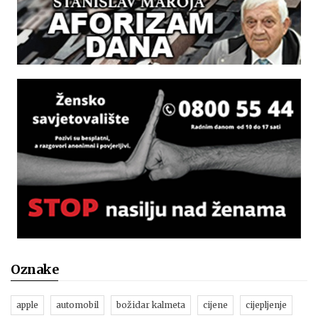
Oznake
apple
automobil
božidar kalmeta
cijene
cijepljenje