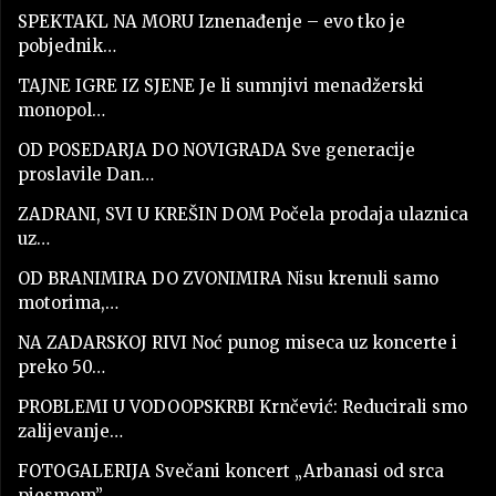
SPEKTAKL NA MORU Iznenađenje – evo tko je
pobjednik…
TAJNE IGRE IZ SJENE Je li sumnjivi menadžerski
monopol…
OD POSEDARJA DO NOVIGRADA Sve generacije
proslavile Dan…
ZADRANI, SVI U KREŠIN DOM Počela prodaja ulaznica
uz…
OD BRANIMIRA DO ZVONIMIRA Nisu krenuli samo
motorima,…
NA ZADARSKOJ RIVI Noć punog miseca uz koncerte i
preko 50…
PROBLEMI U VODOOPSKRBI Krnčević: Reducirali smo
zalijevanje…
FOTOGALERIJA Svečani koncert „Arbanasi od srca
pjesmom”…