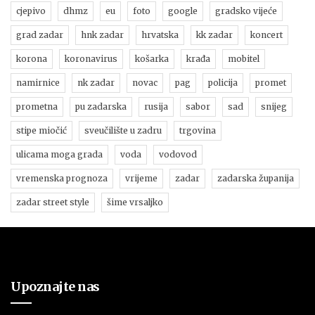
cjepivo
dhmz
eu
foto
google
gradsko vijeće
grad zadar
hnk zadar
hrvatska
kk zadar
koncert
korona
koronavirus
košarka
krađa
mobitel
namirnice
nk zadar
novac
pag
policija
promet
prometna
pu zadarska
rusija
sabor
sad
snijeg
stipe miočić
sveučilište u zadru
trgovina
ulicama moga grada
voda
vodovod
vremenska prognoza
vrijeme
zadar
zadarska županija
zadar street style
šime vrsaljko
Upoznajte nas