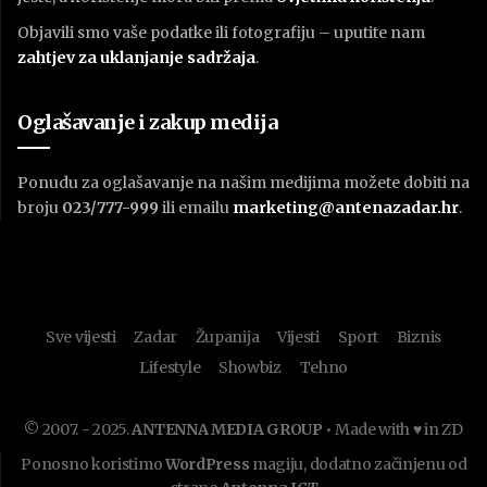
Objavili smo vaše podatke ili fotografiju – uputite nam
zahtjev za uklanjanje sadržaja
.
Oglašavanje i zakup medija
Ponudu za oglašavanje na našim medijima možete dobiti na
broju
023/777-999
ili emailu
marketing@antenazadar.hr
.
Sve vijesti
Zadar
Županija
Vijesti
Sport
Biznis
Lifestyle
Showbiz
Tehno
© 2007. - 2025.
ANTENNA MEDIA GROUP
• Made with ♥ in ZD
Ponosno koristimo
WordPress
magiju, dodatno začinjenu od