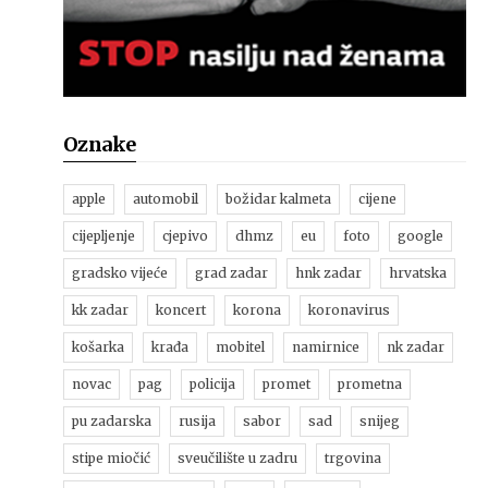
Oznake
apple
automobil
božidar kalmeta
cijene
cijepljenje
cjepivo
dhmz
eu
foto
google
gradsko vijeće
grad zadar
hnk zadar
hrvatska
kk zadar
koncert
korona
koronavirus
košarka
krađa
mobitel
namirnice
nk zadar
novac
pag
policija
promet
prometna
pu zadarska
rusija
sabor
sad
snijeg
stipe miočić
sveučilište u zadru
trgovina