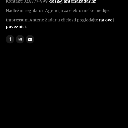
Kontakt: 023/777-999,
desk@antenazadar.hr
Nadležni regulator: Agencija za elektorničke medije.
Impressum Antene Zadar u cijelosti pogledajte
na ovoj
poveznici
.