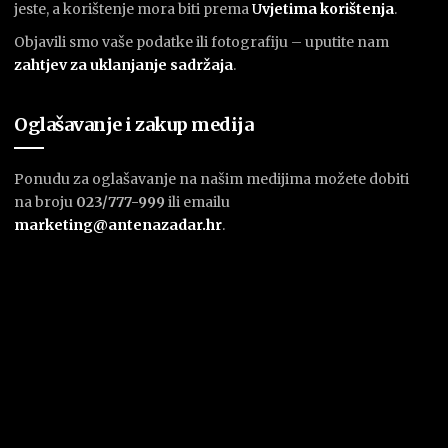
jeste, a korištenje mora biti prema
U
vjetima korištenja
.
Objavili smo vaše podatke ili fotografiju – uputite nam
zahtjev za uklanjanje sadržaja
.
Oglašavanje i zakup medija
Ponudu za oglašavanje na našim medijima možete dobiti
na broju
023/777-999
ili emailu
marketing@antenazadar.hr
.