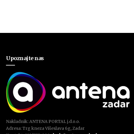
Upoznajte nas
Nakladnik: ANTENA PORTAL j.d.o.o.
Adresa: Trg kneza Višeslava 6g, Zadar