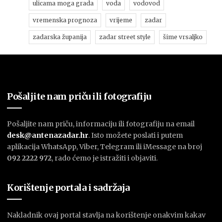
ulicama moga grada
voda
vodovod
vremenska prognoza
vrijeme
zadar
zadarska županija
zadar street style
šime vrsaljko
Pošaljite nam priču ili fotografiju
Pošaljite nam priču, informaciju ili fotografiju na email
desk@antenazadar.hr
. Isto možete poslati i putem
aplikacija WhatsApp, Viber, Telegram ili iMessage na broj
092 2222 972
, rado ćemo je istražiti i objaviti.
Korištenje portala i sadržaja
Nakladnik ovaj portal stavlja na korištenje onakvim kakav