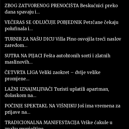
ZBOG ZATVORENOG PRENOĆIŠTA Beskućnici preko
dana spavaju i…
VEČERAS SE ODLUČUJE POBJEDNIK Petrčane čekaju
polufinala i…
TURNIR ZA NAŠU DICU Villa Pino osvojila treći naslov
zaredom…
SUTRA NA PIJACI Fešta autohtonih sorti i zlatnih
maslinovih…
ČETVRTA LIGA Veliki zaokret – dvije velike
promjene…
LAŽNI IZNAJMLJIVAČI Turisti uplatili apartman,
dolaskom na…
POČINJE SPEKTAKL NA VIŠNJIKU Još ima vremena za
prijave na…
TRADICIONALNA MANIFESTACIJA Vrške ćakule u
znaku munještine,…