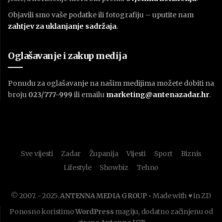
Objavili smo vaše podatke ili fotografiju – uputite nam
zahtjev za uklanjanje sadržaja
.
Oglašavanje i zakup medija
Ponudu za oglašavanje na našim medijima možete dobiti na
broju
023/777-999
ili emailu
marketing@antenazadar.hr
.
Sve vijesti
Zadar
Županija
Vijesti
Sport
Biznis
Lifestyle
Showbiz
Tehno
© 2007. - 2025.
ANTENNA MEDIA GROUP
• Made with ♥ in ZD
Ponosno koristimo
WordPress
magiju, dodatno začinjenu od