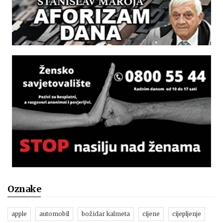
Oznake
apple
automobil
božidar kalmeta
cijene
cijepljenje