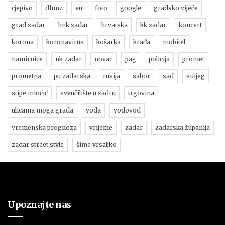
cjepivo
dhmz
eu
foto
google
gradsko vijeće
grad zadar
hnk zadar
hrvatska
kk zadar
koncert
korona
koronavirus
košarka
krađa
mobitel
namirnice
nk zadar
novac
pag
policija
promet
prometna
pu zadarska
rusija
sabor
sad
snijeg
stipe miočić
sveučilište u zadru
trgovina
ulicama moga grada
voda
vodovod
vremenska prognoza
vrijeme
zadar
zadarska županija
zadar street style
šime vrsaljko
Upoznajte nas