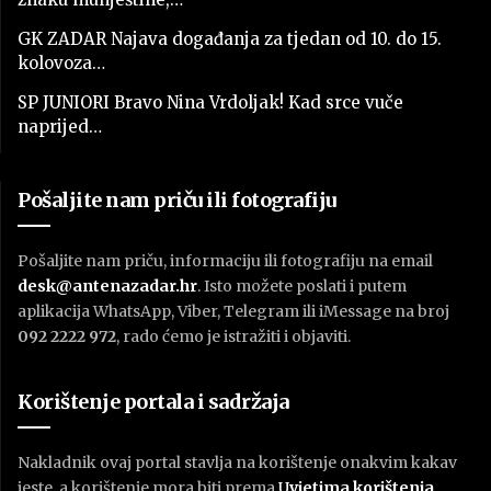
GK ZADAR Najava događanja za tjedan od 10. do 15.
kolovoza…
SP JUNIORI Bravo Nina Vrdoljak! Kad srce vuče
naprijed…
Pošaljite nam priču ili fotografiju
Pošaljite nam priču, informaciju ili fotografiju na email
desk@antenazadar.hr
. Isto možete poslati i putem
aplikacija WhatsApp, Viber, Telegram ili iMessage na broj
092 2222 972
, rado ćemo je istražiti i objaviti.
Korištenje portala i sadržaja
Nakladnik ovaj portal stavlja na korištenje onakvim kakav
jeste, a korištenje mora biti prema
U
vjetima korištenja
.