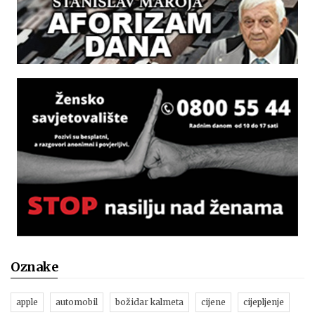
Oznake
apple
automobil
božidar kalmeta
cijene
cijepljenje