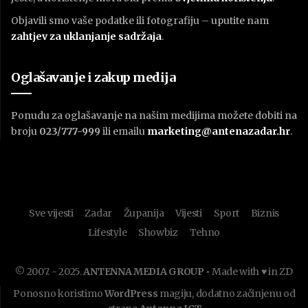
Objavili smo vaše podatke ili fotografiju – uputite nam
zahtjev za uklanjanje sadržaja
.
Oglašavanje i zakup medija
Ponudu za oglašavanje na našim medijima možete dobiti na
broju
023/777-999
ili emailu
marketing@antenazadar.hr
.
Sve vijesti
Zadar
Županija
Vijesti
Sport
Biznis
Lifestyle
Showbiz
Tehno
© 2007. - 2025.
ANTENNA MEDIA GROUP
• Made with ♥ in ZD
Ponosno koristimo
WordPress
magiju, dodatno začinjenu od