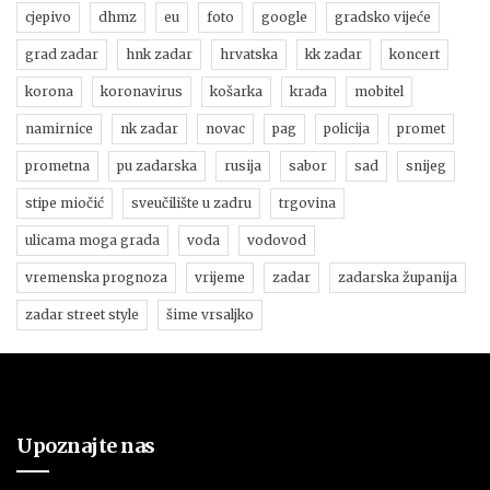
cjepivo
dhmz
eu
foto
google
gradsko vijeće
grad zadar
hnk zadar
hrvatska
kk zadar
koncert
korona
koronavirus
košarka
krađa
mobitel
namirnice
nk zadar
novac
pag
policija
promet
prometna
pu zadarska
rusija
sabor
sad
snijeg
stipe miočić
sveučilište u zadru
trgovina
ulicama moga grada
voda
vodovod
vremenska prognoza
vrijeme
zadar
zadarska županija
zadar street style
šime vrsaljko
Upoznajte nas