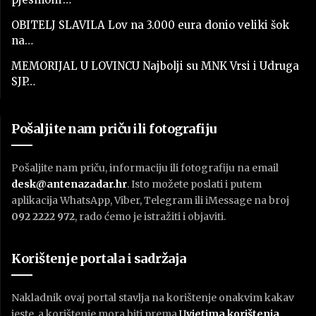
OBITELJ SLAVILA Lov na 3.000 eura donio veliki šok
na…
MEMORIJAL U LOVINCU Najbolji su MNK Vrsi i Udruga
SJP…
Pošaljite nam priču ili fotografiju
Pošaljite nam priču, informaciju ili fotografiju na email
desk@antenazadar.hr
. Isto možete poslati i putem
aplikacija WhatsApp, Viber, Telegram ili iMessage na broj
092 2222 972
, rado ćemo je istražiti i objaviti.
Korištenje portala i sadržaja
Nakladnik ovaj portal stavlja na korištenje onakvim kakav
jeste, a korištenje mora biti prema
U
vjetima korištenja
.