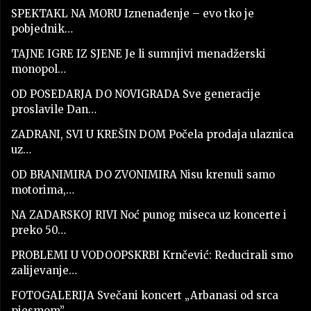
SPEKTAKL NA MORU Iznenađenje – evo tko je
pobjednik…
TAJNE IGRE IZ SJENE Je li sumnjivi menadžerski
monopol…
OD POSEDARJA DO NOVIGRADA Sve generacije
proslavile Dan…
ZADRANI, SVI U KREŠIN DOM Počela prodaja ulaznica
uz…
OD BRANIMIRA DO ZVONIMIRA Nisu krenuli samo
motorima,…
NA ZADARSKOJ RIVI Noć punog miseca uz koncerte i
preko 50…
PROBLEMI U VODOOPSKRBI Krnčević: Reducirali smo
zalijevanje…
FOTOGALERIJA Svečani koncert „Arbanasi od srca
pjesmom”…