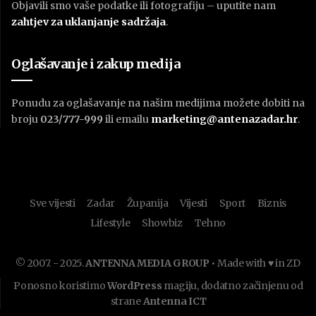
Objavili smo vaše podatke ili fotografiju – uputite nam
zahtjev za uklanjanje sadržaja
.
Oglašavanje i zakup medija
Ponudu za oglašavanje na našim medijima možete dobiti na
broju
023/777-999
ili emailu
marketing@antenazadar.hr
.
Sve vijesti
Zadar
Županija
Vijesti
Sport
Biznis
Lifestyle
Showbiz
Tehno
© 2007. - 2025.
ANTENNA MEDIA GROUP
• Made with ♥ in ZD
Ponosno koristimo
WordPress
magiju, dodatno začinjenu od
strane
Antenna ICT