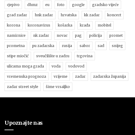
cjepivo
dhmz
eu
foto
google
gradsko vijeće
grad zadar
hnk zadar
hrvatska
kk zadar
koncert
korona
koronavirus
košarka
krađa
mobitel
namirnice
nk zadar
novac
pag
policija
promet
prometna
pu zadarska
rusija
sabor
sad
snijeg
stipe miočić
sveučilište u zadru
trgovina
ulicama moga grada
voda
vodovod
vremenska prognoza
vrijeme
zadar
zadarska županija
zadar street style
šime vrsaljko
Upoznajte nas