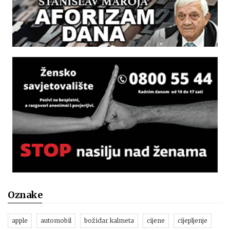
Oznake
apple
automobil
božidar kalmeta
cijene
cijepljenje