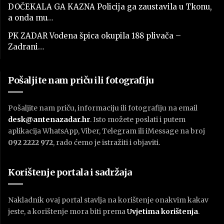
DOČEKALA GA KAZNA Policija ga zaustavila u Tkonu,
a onda mu…
PK ZADAR Vodena špica okupila 188 plivača –
Zadrani…
Pošaljite nam priču ili fotografiju
Pošaljite nam priču, informaciju ili fotografiju na email
desk@antenazadar.hr
. Isto možete poslati i putem
aplikacija WhatsApp, Viber, Telegram ili iMessage na broj
092 2222 972
, rado ćemo je istražiti i objaviti.
Korištenje portala i sadržaja
Nakladnik ovaj portal stavlja na korištenje onakvim kakav
jeste, a korištenje mora biti prema
U
vjetima korištenja
.