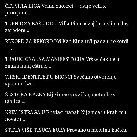
ČETVRTA LIGA Veliki zaokret – dvije velike
promjene…
TURNIR ZA NAŠU DICU Villa Pino osvojila treći naslov
zaredom…
REKORD ZA REKORDOM Kad Nina trči padaju rekordi
–…
TRADICIONALNA MANIFESTACIJA Vrške ćakule u
znaku munještine,…
VIRSKI IDENTITET U BRONCI Svečano otvorenje
spomenika…
ŽESTOKA KAZNA Nije imao vozačku, motor bez
tablica,…
KRIM ISTRAGA U Privlaci napali Nijemca i ukrali mu
novac i…
ŠTETA VIŠE TISUĆA EURA Provalio u mobilnu kućicu…