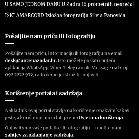
U SAMO JEDNOM DANU U Zadru 16 prometnih nesreća!
IŠKI AMARCORD Izložba fotografija Silvia Panovića
Pošaljite nam priču ili fotografiju
Pošaljite nam priču, informaciju ili fotografiju na email
desk@antenazadar.hr
. Isto možete poslati i putem
aplikacija WhatsApp, Viber, Telegram ili iMessage na broj
092 2222 972
, rado ćemo je istražiti i objaviti.
Korištenje portala i sadržaja
Nakladnik ovaj portal stavlja na korištenje onakvim kakav
jeste, a korištenje mora biti prema
U
vjetima korištenja
.
Objavili smo vaše podatke ili fotografiju – uputite nam
zahtjev za uklanjanje sadržaja
.