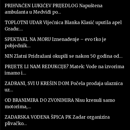
PRIHVAĆEN LUKIĆEV PRIJEDLOG Napuštena
ambulanta u Medviđi po…
TOPLOTNI UDAR Vijećnica Blanka Klasić uputila apel
Gradu:…
SPEKTAKL NA MORU Iznenađenje – evo tko je
pobjednik…
NIN Zlatni Pridražani okupili se nakon 50 godina od…
PRIJETE LI NAM REDUKCIJE? Matek: Vode na izvorima
imamo i…
ZADRANI, SVI U KREŠIN DOM Počela prodaja ulaznica
uz…
OD BRANIMIRA DO ZVONIMIRA Nisu krenuli samo
motorima,…
ZADARSKA VODENA ŠPICA PK Zadar organizira
plivačko…