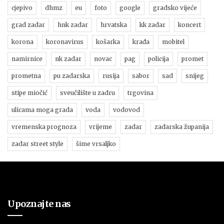
cjepivo
dhmz
eu
foto
google
gradsko vijeće
grad zadar
hnk zadar
hrvatska
kk zadar
koncert
korona
koronavirus
košarka
krađa
mobitel
namirnice
nk zadar
novac
pag
policija
promet
prometna
pu zadarska
rusija
sabor
sad
snijeg
stipe miočić
sveučilište u zadru
trgovina
ulicama moga grada
voda
vodovod
vremenska prognoza
vrijeme
zadar
zadarska županija
zadar street style
šime vrsaljko
Upoznajte nas