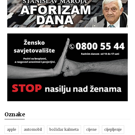
Oznake
apple
automobil
božidar kalmeta
cijene
cijepljenje