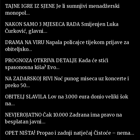
TAJNE IGRE IZ SJENE Je li sumnjivi menadžerski
monopol…
NAKON SAMO 3 MJESECA RADA Smijenjen Luka
Čurković, glavni…
DRAMA NA VIRU Napala policajce tijekom prijave za
obiteljsko…
PROGNOZA OTKRIVA DETALJE Kada će stići
spasonosna kiša? Evo…
NA ZADARSKOJ RIVI Noć punog miseca uz koncerte i
preko 50…
OBITELJ SLAVILA Lov na 3.000 eura donio veliki šok
na…
NEVJEROJATNO Čak 10.000 Zadrana ima pravo na
besplatan javni…
OPET NIŠTA! Propao i zadnji natječaj Čistoće – nema…