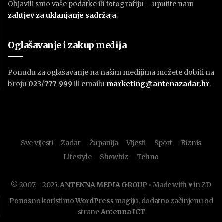
Objavili smo vaše podatke ili fotografiju – uputite nam
zahtjev za uklanjanje sadržaja
.
Oglašavanje i zakup medija
Ponudu za oglašavanje na našim medijima možete dobiti na
broju
023/777-999
ili emailu
marketing@antenazadar.hr
.
Sve vijesti
Zadar
Županija
Vijesti
Sport
Biznis
Lifestyle
Showbiz
Tehno
© 2007. - 2025.
ANTENNA MEDIA GROUP
• Made with ♥ in ZD
Ponosno koristimo
WordPress
magiju, dodatno začinjenu od
strane
Antenna ICT