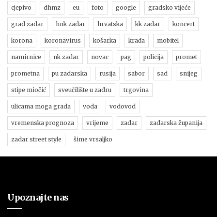
cjepivo
dhmz
eu
foto
google
gradsko vijeće
grad zadar
hnk zadar
hrvatska
kk zadar
koncert
korona
koronavirus
košarka
krađa
mobitel
namirnice
nk zadar
novac
pag
policija
promet
prometna
pu zadarska
rusija
sabor
sad
snijeg
stipe miočić
sveučilište u zadru
trgovina
ulicama moga grada
voda
vodovod
vremenska prognoza
vrijeme
zadar
zadarska županija
zadar street style
šime vrsaljko
Upoznajte nas