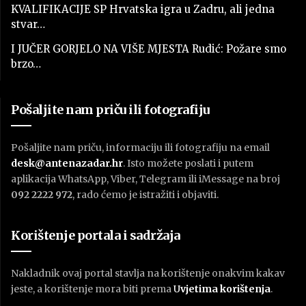
KVALIFIKACIJE SP Hrvatska igra u Zadru, ali jedna
stvar…
I JUČER GORJELO NA VIŠE MJESTA Rudić: Požare smo
brzo…
Pošaljite nam priču ili fotografiju
Pošaljite nam priču, informaciju ili fotografiju na email
desk@antenazadar.hr
. Isto možete poslati i putem
aplikacija WhatsApp, Viber, Telegram ili iMessage na broj
092 2222 972
, rado ćemo je istražiti i objaviti.
Korištenje portala i sadržaja
Nakladnik ovaj portal stavlja na korištenje onakvim kakav
jeste, a korištenje mora biti prema
U
vjetima korištenja
.