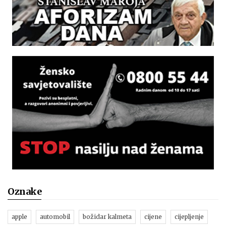
Oznake
apple
automobil
božidar kalmeta
cijene
cijepljenje