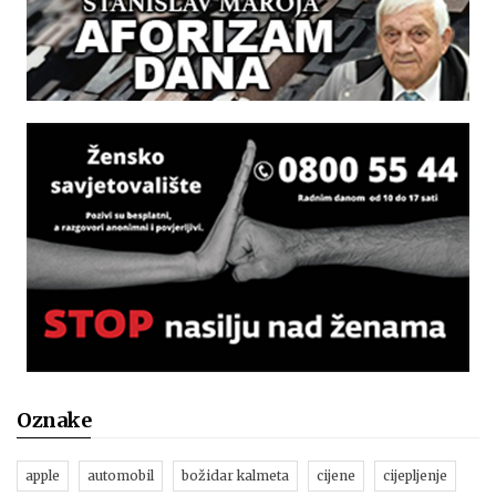
Oznake
apple
automobil
božidar kalmeta
cijene
cijepljenje