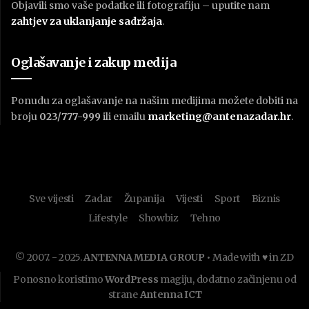
Objavili smo vaše podatke ili fotografiju – uputite nam
zahtjev za uklanjanje sadržaja
.
Oglašavanje i zakup medija
Ponudu za oglašavanje na našim medijima možete dobiti na
broju
023/777-999
ili emailu
marketing@antenazadar.hr
.
Sve vijesti
Zadar
Županija
Vijesti
Sport
Biznis
Lifestyle
Showbiz
Tehno
© 2007. - 2025.
ANTENNA MEDIA GROUP
• Made with ♥ in ZD
Ponosno koristimo
WordPress
magiju, dodatno začinjenu od
strane
Antenna ICT