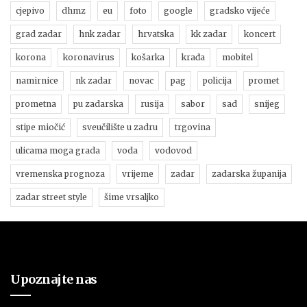
cjepivo
dhmz
eu
foto
google
gradsko vijeće
grad zadar
hnk zadar
hrvatska
kk zadar
koncert
korona
koronavirus
košarka
krađa
mobitel
namirnice
nk zadar
novac
pag
policija
promet
prometna
pu zadarska
rusija
sabor
sad
snijeg
stipe miočić
sveučilište u zadru
trgovina
ulicama moga grada
voda
vodovod
vremenska prognoza
vrijeme
zadar
zadarska županija
zadar street style
šime vrsaljko
Upoznajte nas