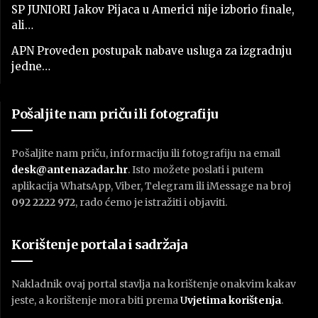
SP JUNIORI Jakov Pijaca u Americi nije izborio finale,
ali…
APN Proveden postupak nabave usluga za izgradnju
jedne…
Pošaljite nam priču ili fotografiju
Pošaljite nam priču, informaciju ili fotografiju na email
desk@antenazadar.hr
. Isto možete poslati i putem
aplikacija WhatsApp, Viber, Telegram ili iMessage na broj
092 2222 972
, rado ćemo je istražiti i objaviti.
Korištenje portala i sadržaja
Nakladnik ovaj portal stavlja na korištenje onakvim kakav
jeste, a korištenje mora biti prema
U
vjetima korištenja
.