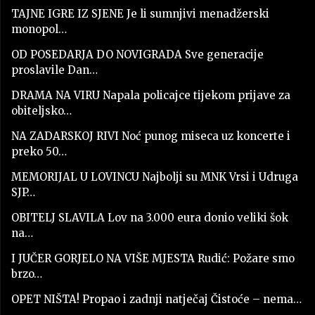
TAJNE IGRE IZ SJENE Je li sumnjivi menadžerski
monopol…
OD POSEDARJA DO NOVIGRADA Sve generacije
proslavile Dan…
DRAMA NA VIRU Napala policajce tijekom prijave za
obiteljsko…
NA ZADARSKOJ RIVI Noć punog miseca uz koncerte i
preko 50…
MEMORIJAL U LOVINCU Najbolji su MNK Vrsi i Udruga
SJP…
OBITELJ SLAVILA Lov na 3.000 eura donio veliki šok
na…
I JUČER GORJELO NA VIŠE MJESTA Rudić: Požare smo
brzo…
OPET NIŠTA! Propao i zadnji natječaj Čistoće – nema…