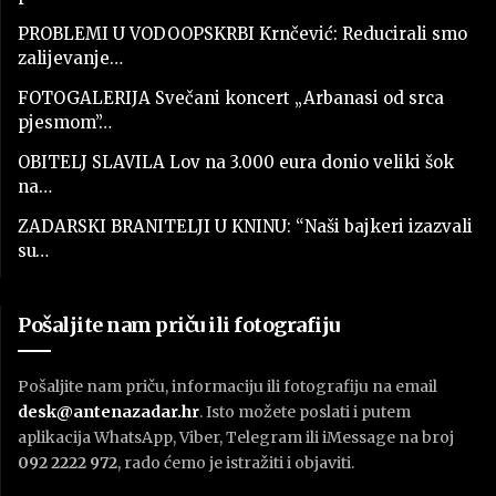
PROBLEMI U VODOOPSKRBI Krnčević: Reducirali smo
zalijevanje…
FOTOGALERIJA Svečani koncert „Arbanasi od srca
pjesmom”…
OBITELJ SLAVILA Lov na 3.000 eura donio veliki šok
na…
ZADARSKI BRANITELJI U KNINU: “Naši bajkeri izazvali
su…
Pošaljite nam priču ili fotografiju
Pošaljite nam priču, informaciju ili fotografiju na email
desk@antenazadar.hr
. Isto možete poslati i putem
aplikacija WhatsApp, Viber, Telegram ili iMessage na broj
092 2222 972
, rado ćemo je istražiti i objaviti.