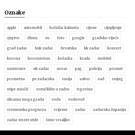
Oznake
apple
automobil
božidar kalmeta
cijene
cijepljenje
cjepivo
dhmz
eu
foto
google
gradsko vijeće
grad zadar
hnk zadar
hrvatska
kk zadar
koncert
korona
koronavirus
košarka
krađa
mobitel
namirnice
nk zadar
novac
pag
policija
promet
prometna
pu zadarska
rusija
sabor
sad
snijeg
stipe miočić
sveučilište u zadru
trgovina
ulicama moga grada
voda
vodovod
vremenska prognoza
vrijeme
zadar
zadarska županija
zadar street style
šime vrsaljko