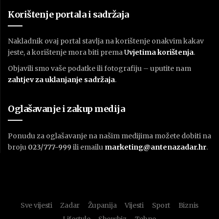
Korištenje portala i sadržaja
Nakladnik ovaj portal stavlja na korištenje onakvim kakav
jeste, a korištenje mora biti prema
U
vjetima korištenja
.
Objavili smo vaše podatke ili fotografiju – uputite nam
zahtjev za uklanjanje sadržaja
.
Oglašavanje i zakup medija
Ponudu za oglašavanje na našim medijima možete dobiti na
broju
023/777-999
ili emailu
marketing@antenazadar.hr
.
Sve vijesti
Zadar
Županija
Vijesti
Sport
Biznis