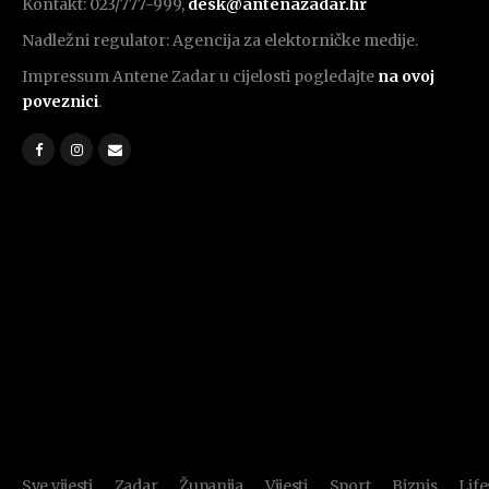
Kontakt: 023/777-999,
desk@antenazadar.hr
Nadležni regulator: Agencija za elektorničke medije.
Impressum Antene Zadar u cijelosti pogledajte
na ovoj
poveznici
.
Sve vijesti
Zadar
Županija
Vijesti
Sport
Biznis
Life