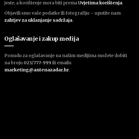
jeste, a korištenje mora biti prema
U
vjetima korištenja
.
Objavili smo vaše podatke ili fotografiju – uputite nam
zahtjev za uklanjanje sadržaja
.
Oglašavanje i zakup medija
Ponudu za oglašavanje na našim medijima možete dobiti
na broju
023/777-999
ili emailu
marketing@antenazadar.hr
.