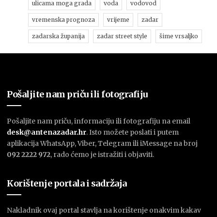
ulicama moga grada
voda
vodovod
vremenska prognoza
vrijeme
zadar
zadarska županija
zadar street style
šime vrsaljko
Pošaljite nam priču ili fotografiju
Pošaljite nam priču, informaciju ili fotografiju na email
desk@antenazadar.hr
. Isto možete poslati i putem
aplikacija WhatsApp, Viber, Telegram ili iMessage na broj
092 2222 972
, rado ćemo je istražiti i objaviti.
Korištenje portala i sadržaja
Nakladnik ovaj portal stavlja na korištenje onakvim kakav