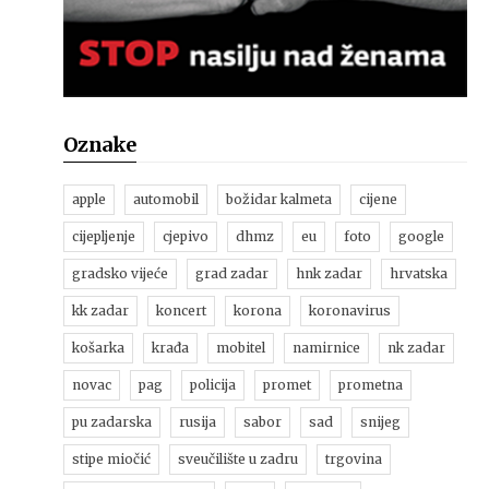
Oznake
apple
automobil
božidar kalmeta
cijene
cijepljenje
cjepivo
dhmz
eu
foto
google
gradsko vijeće
grad zadar
hnk zadar
hrvatska
kk zadar
koncert
korona
koronavirus
košarka
krađa
mobitel
namirnice
nk zadar
novac
pag
policija
promet
prometna
pu zadarska
rusija
sabor
sad
snijeg
stipe miočić
sveučilište u zadru
trgovina