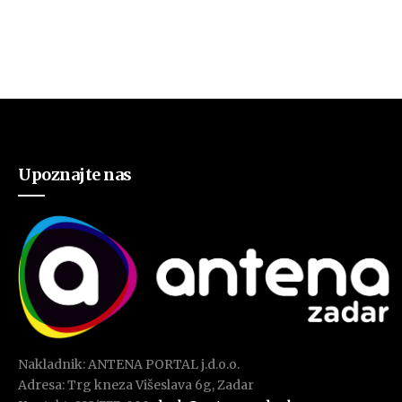
Upoznajte nas
Nakladnik: ANTENA PORTAL j.d.o.o.
Adresa: Trg kneza Višeslava 6g, Zadar