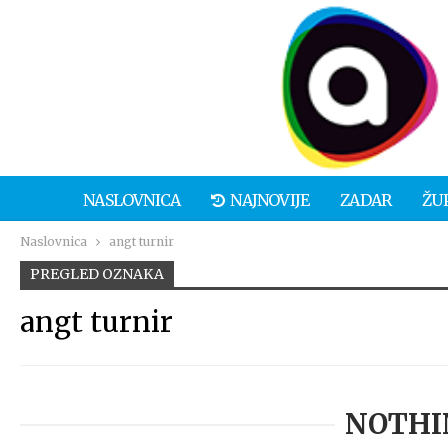
NASLOVNICA
NAJNOVIJE
ZADAR
ŽU
Naslovnica
angt turnir
PREGLED OZNAKA
angt turnir
NOTHI