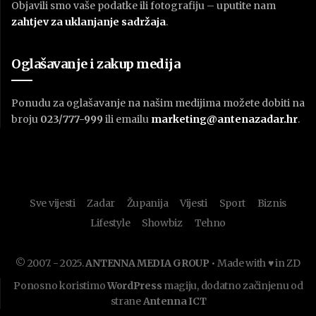
Objavili smo vaše podatke ili fotografiju – uputite nam
zahtjev za uklanjanje sadržaja
.
Oglašavanje i zakup medija
Ponudu za oglašavanje na našim medijima možete dobiti na
broju
023/777-999
ili emailu
marketing@antenazadar.hr
.
Sve vijesti
Zadar
Županija
Vijesti
Sport
Biznis
Lifestyle
Showbiz
Tehno
© 2007. - 2025.
ANTENNA MEDIA GROUP
• Made with ♥ in ZD
Ponosno koristimo
WordPress
magiju, dodatno začinjenu od
strane
Antenna ICT