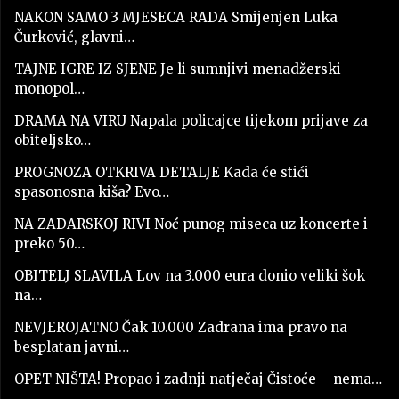
NAKON SAMO 3 MJESECA RADA Smijenjen Luka
Čurković, glavni…
TAJNE IGRE IZ SJENE Je li sumnjivi menadžerski
monopol…
DRAMA NA VIRU Napala policajce tijekom prijave za
obiteljsko…
PROGNOZA OTKRIVA DETALJE Kada će stići
spasonosna kiša? Evo…
NA ZADARSKOJ RIVI Noć punog miseca uz koncerte i
preko 50…
OBITELJ SLAVILA Lov na 3.000 eura donio veliki šok
na…
NEVJEROJATNO Čak 10.000 Zadrana ima pravo na
besplatan javni…
OPET NIŠTA! Propao i zadnji natječaj Čistoće – nema…