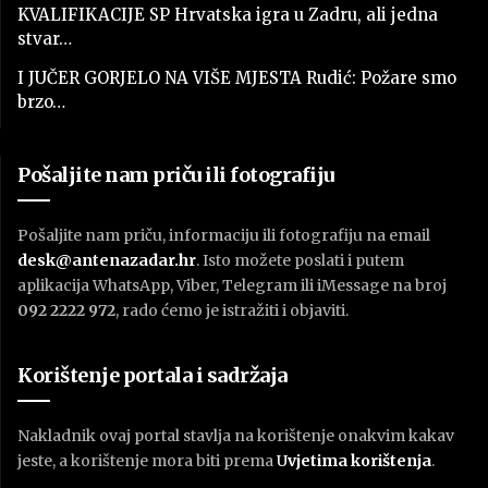
KVALIFIKACIJE SP Hrvatska igra u Zadru, ali jedna
stvar…
I JUČER GORJELO NA VIŠE MJESTA Rudić: Požare smo
brzo…
Pošaljite nam priču ili fotografiju
Pošaljite nam priču, informaciju ili fotografiju na email
desk@antenazadar.hr
. Isto možete poslati i putem
aplikacija WhatsApp, Viber, Telegram ili iMessage na broj
092 2222 972
, rado ćemo je istražiti i objaviti.
Korištenje portala i sadržaja
Nakladnik ovaj portal stavlja na korištenje onakvim kakav
jeste, a korištenje mora biti prema
U
vjetima korištenja
.