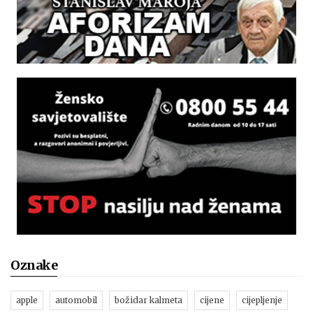
Oznake
apple
automobil
božidar kalmeta
cijene
cijepljenje