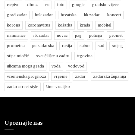
cjepivo
dhmz
eu
foto
google
gradsko vijeće
grad zadar
hnk zadar
hrvatska
kk zadar
koncert
korona
koronavirus
košarka
krađa
mobitel
namirnice
nk zadar
novac
pag
policija
promet
prometna
pu zadarska
rusija
sabor
sad
snijeg
stipe miočić
sveučilište u zadru
trgovina
ulicama moga grada
voda
vodovod
vremenska prognoza
vrijeme
zadar
zadarska županija
zadar street style
šime vrsaljko
Upoznajte nas