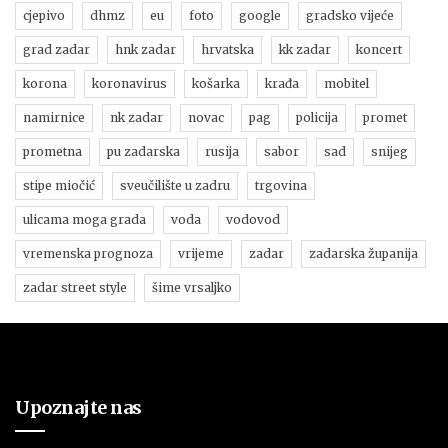
cjepivo
dhmz
eu
foto
google
gradsko vijeće
grad zadar
hnk zadar
hrvatska
kk zadar
koncert
korona
koronavirus
košarka
krađa
mobitel
namirnice
nk zadar
novac
pag
policija
promet
prometna
pu zadarska
rusija
sabor
sad
snijeg
stipe miočić
sveučilište u zadru
trgovina
ulicama moga grada
voda
vodovod
vremenska prognoza
vrijeme
zadar
zadarska županija
zadar street style
šime vrsaljko
Upoznajte nas