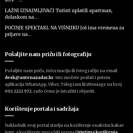
LAŽNI IZNAJMLJIVAČI Turisti uplatili apartman,
dolaskom na…
POČINJE SPEKTAKL NA VIŠNJIKU Još ima vremena za
prijave na…
Pošaljite nam priču ili fotografiju
Pošaljite nam priču, informaciju ili fotografiju na email
desk@antenazadar.hr
. Isto možete poslati i putem
aplikacija WhatsApp, Viber, Telegram ili iMessage na broj
092 2222 972
, rado ćemo je istražiti i objaviti.
Korištenje portala i sadržaja
Nakladnik ovaj portal stavlja na korištenje onakvim kakav
jeste, a korištenje mora biti prema
U
vjetima korištenja
.