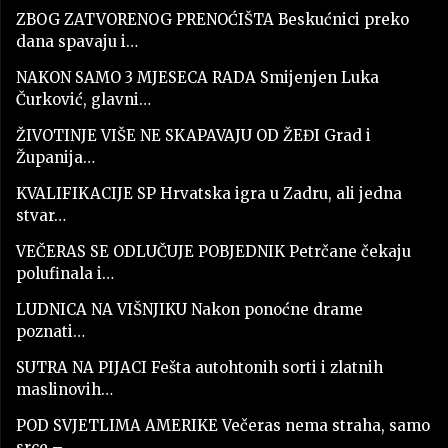
ZBOG ZATVORENOG PRENOĆIŠTA Beskućnici preko
dana spavaju i…
NAKON SAMO 3 MJESECA RADA Smijenjen Luka
Čurković, glavni…
ŽIVOTINJE VIŠE NE SKAPAVAJU OD ŽEĐI Grad i
Županija…
KVALIFIKACIJE SP Hrvatska igra u Zadru, ali jedna
stvar…
VEČERAS SE ODLUČUJE POBJEDNIK Petrčane čekaju
polufinala i…
LUDNICA NA VIŠNJIKU Nakon ponoćne drame
poznati…
SUTRA NA PIJACI Fešta autohtonih sorti i zlatnih
maslinovih…
POD SVJETLIMA AMERIKE Večeras nema straha, samo
srce –…