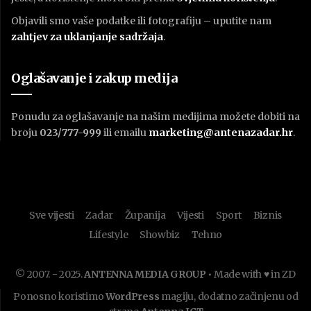
Objavili smo vaše podatke ili fotografiju – uputite nam
zahtjev za uklanjanje sadržaja
.
Oglašavanje i zakup medija
Ponudu za oglašavanje na našim medijima možete dobiti na
broju
023/777-999
ili emailu
marketing@antenazadar.hr
.
Sve vijesti
Zadar
Županija
Vijesti
Sport
Biznis
Lifestyle
Showbiz
Tehno
© 2007. - 2025.
ANTENNA MEDIA GROUP
• Made with ♥ in ZD
Ponosno koristimo
WordPress
magiju, dodatno začinjenu od