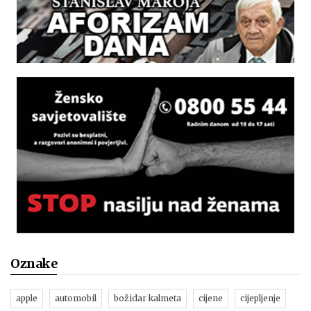
Oznake
apple
automobil
božidar kalmeta
cijene
cijepljenje