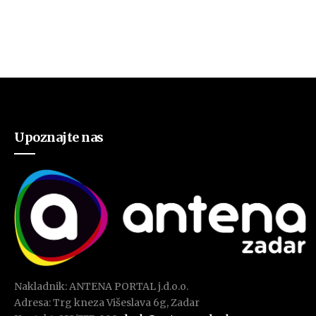
Upoznajte nas
Nakladnik: ANTENA PORTAL j.d.o.o.
Adresa: Trg kneza Višeslava 6g, Zadar