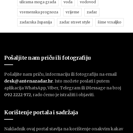
ulicama moga grada
voda
vodovod
vremenska prognoza
vrijeme
zadar
zadarska županija
zadar street style
šime vrsaljko
Pošaljite nam priču ili fotografiju
Pošaljite nam priču, informaciju ili fotografiju na email
desk@antenazadar.hr
. Isto možete poslati i putem
aplikacija WhatsApp, Viber, Telegram ili iMessage na broj
092 2222 972
, rado ćemo je istražiti i objaviti.
Korištenje portala i sadržaja
Nakladnik ovaj portal stavlja na korištenje onakvim kakav