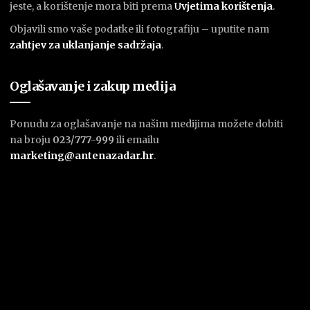
jeste, a korištenje mora biti prema
U
vjetima korištenja
.
Objavili smo vaše podatke ili fotografiju – uputite nam
zahtjev za uklanjanje sadržaja
.
Oglašavanje i zakup medija
Ponudu za oglašavanje na našim medijima možete dobiti
na broju
023/777-999
ili emailu
marketing@antenazadar.hr
.