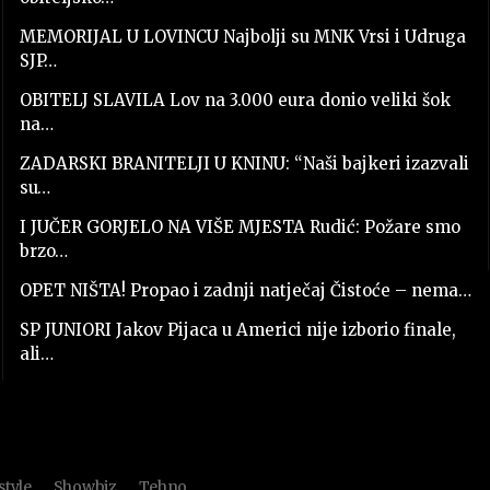
MEMORIJAL U LOVINCU Najbolji su MNK Vrsi i Udruga
SJP…
OBITELJ SLAVILA Lov na 3.000 eura donio veliki šok
na…
ZADARSKI BRANITELJI U KNINU: “Naši bajkeri izazvali
su…
I JUČER GORJELO NA VIŠE MJESTA Rudić: Požare smo
brzo…
OPET NIŠTA! Propao i zadnji natječaj Čistoće – nema…
SP JUNIORI Jakov Pijaca u Americi nije izborio finale,
ali…
style
Showbiz
Tehno