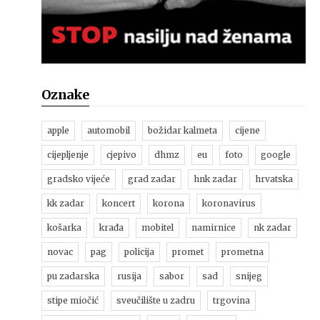
Oznake
apple
automobil
božidar kalmeta
cijene
cijepljenje
cjepivo
dhmz
eu
foto
google
gradsko vijeće
grad zadar
hnk zadar
hrvatska
kk zadar
koncert
korona
koronavirus
košarka
krađa
mobitel
namirnice
nk zadar
novac
pag
policija
promet
prometna
pu zadarska
rusija
sabor
sad
snijeg
stipe miočić
sveučilište u zadru
trgovina