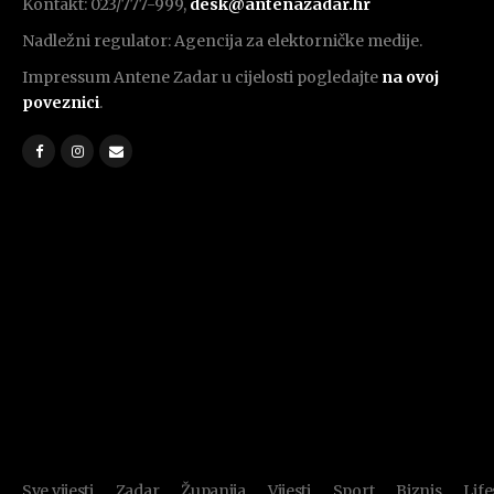
Kontakt: 023/777-999,
desk@antenazadar.hr
Nadležni regulator: Agencija za elektorničke medije.
Impressum Antene Zadar u cijelosti pogledajte
na ovoj
poveznici
.
Sve vijesti
Zadar
Županija
Vijesti
Sport
Biznis
Life