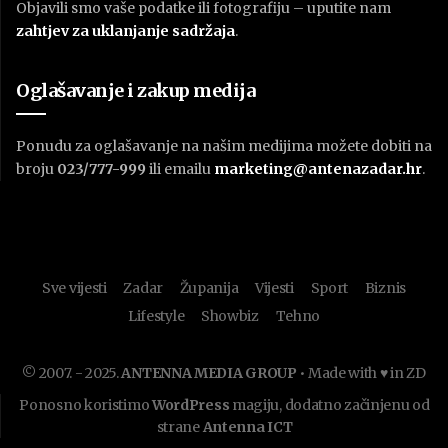
Objavili smo vaše podatke ili fotografiju – uputite nam
zahtjev za uklanjanje sadržaja
.
Oglašavanje i zakup medija
Ponudu za oglašavanje na našim medijima možete dobiti na
broju
023/777-999
ili emailu
marketing@antenazadar.hr
.
Sve vijesti
Zadar
Županija
Vijesti
Sport
Biznis
Lifestyle
Showbiz
Tehno
© 2007. - 2025.
ANTENNA MEDIA GROUP
• Made with ♥ in ZD
Ponosno koristimo
WordPress
magiju, dodatno začinjenu od
strane
Antenna ICT