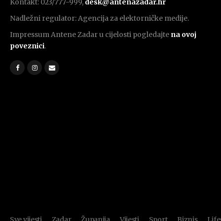
Kontakt: 023/777-999,
desk@antenazadar.hr
Nadležni regulator: Agencija za elektorničke medije.
Impressum Antene Zadar u cijelosti pogledajte
na ovoj
poveznici
.
Sve vijesti
Zadar
Županija
Vijesti
Sport
Biznis
Life