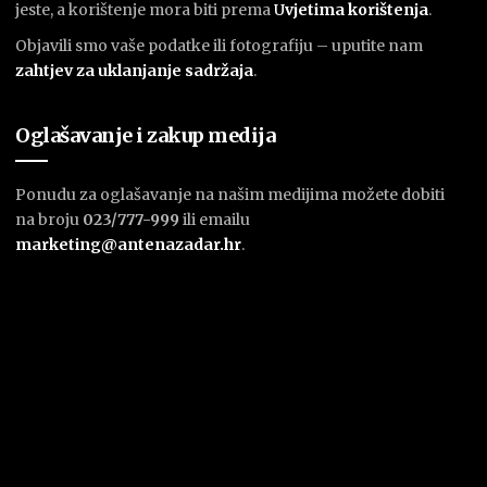
jeste, a korištenje mora biti prema
U
vjetima korištenja
.
Objavili smo vaše podatke ili fotografiju – uputite nam
zahtjev za uklanjanje sadržaja
.
Oglašavanje i zakup medija
Ponudu za oglašavanje na našim medijima možete dobiti
na broju
023/777-999
ili emailu
marketing@antenazadar.hr
.