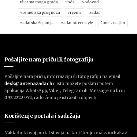
ulicama moga grada
voda
vodovod
vremenska prognoza
vrijeme
zadar
zadarska županija
zadar street style
šime vrsaljko
Pošaljite nam priču ili fotografiju
Pošaljite nam priču, informaciju ili fotografiju na email
desk@antenazadar.hr
. Isto možete poslati i putem
aplikacija WhatsApp, Viber, Telegram ili iMessage na broj
092 2222 972
, rado ćemo je istražiti i objaviti.
Korištenje portala i sadržaja
Nakladnik ovaj portal stavlja na korištenje onakvim kakav