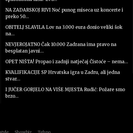
NA ZADARSKOJ RIVI Noć punog miseca uz koncerte i
preko 50…
OBITELJ SLAVILA Lov na 3.000 eura donio veliki šok
na…
NEVJEROJATNO Čak 10.000 Zadrana ima pravo na
besplatan javni…
OPET NIŠTA! Propao i zadnji natječaj Čistoće – nema…
KVALIFIKACIJE SP Hrvatska igra u Zadru, ali jedna
stvar…
I JUČER GORJELO NA VIŠE MJESTA Rudić: Požare smo
brzo…
style
Showbiz
Tehno