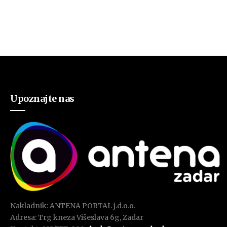
Upoznajte nas
Nakladnik: ANTENA PORTAL j.d.o.o.
Adresa: Trg kneza Višeslava 6g, Zadar