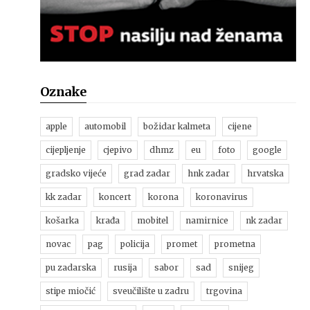
Oznake
apple
automobil
božidar kalmeta
cijene
cijepljenje
cjepivo
dhmz
eu
foto
google
gradsko vijeće
grad zadar
hnk zadar
hrvatska
kk zadar
koncert
korona
koronavirus
košarka
krađa
mobitel
namirnice
nk zadar
novac
pag
policija
promet
prometna
pu zadarska
rusija
sabor
sad
snijeg
stipe miočić
sveučilište u zadru
trgovina