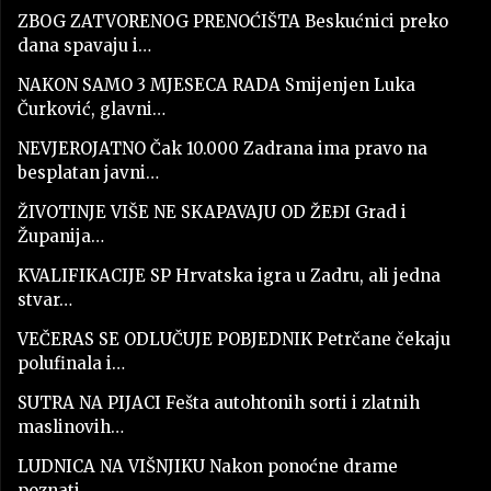
ZBOG ZATVORENOG PRENOĆIŠTA Beskućnici preko
dana spavaju i…
NAKON SAMO 3 MJESECA RADA Smijenjen Luka
Čurković, glavni…
NEVJEROJATNO Čak 10.000 Zadrana ima pravo na
besplatan javni…
ŽIVOTINJE VIŠE NE SKAPAVAJU OD ŽEĐI Grad i
Županija…
KVALIFIKACIJE SP Hrvatska igra u Zadru, ali jedna
stvar…
VEČERAS SE ODLUČUJE POBJEDNIK Petrčane čekaju
polufinala i…
SUTRA NA PIJACI Fešta autohtonih sorti i zlatnih
maslinovih…
LUDNICA NA VIŠNJIKU Nakon ponoćne drame
poznati…