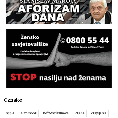
Oznake
apple
automobil
božidar kalmeta
cijene
cijepljenje