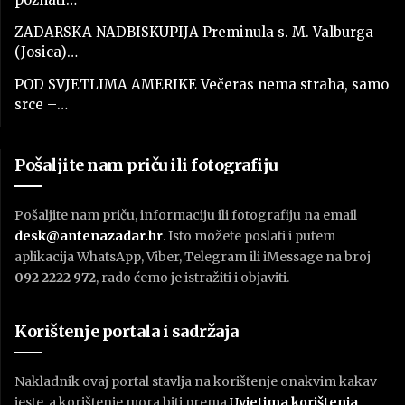
ZADARSKA NADBISKUPIJA Preminula s. M. Valburga
(Josica)…
POD SVJETLIMA AMERIKE Večeras nema straha, samo
srce –…
Pošaljite nam priču ili fotografiju
Pošaljite nam priču, informaciju ili fotografiju na email
desk@antenazadar.hr
. Isto možete poslati i putem
aplikacija WhatsApp, Viber, Telegram ili iMessage na broj
092 2222 972
, rado ćemo je istražiti i objaviti.
Korištenje portala i sadržaja
Nakladnik ovaj portal stavlja na korištenje onakvim kakav
jeste, a korištenje mora biti prema
U
vjetima korištenja
.