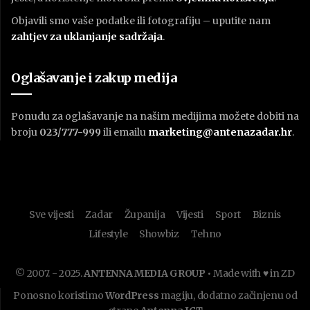
Objavili smo vaše podatke ili fotografiju – uputite nam
zahtjev za uklanjanje sadržaja
.
Oglašavanje i zakup medija
Ponudu za oglašavanje na našim medijima možete dobiti na
broju
023/777-999
ili emailu
marketing@antenazadar.hr
.
Sve vijesti
Zadar
Županija
Vijesti
Sport
Biznis
Lifestyle
Showbiz
Tehno
© 2007. - 2025.
ANTENNA MEDIA GROUP
• Made with ♥ in ZD
Ponosno koristimo
WordPress
magiju, dodatno začinjenu od