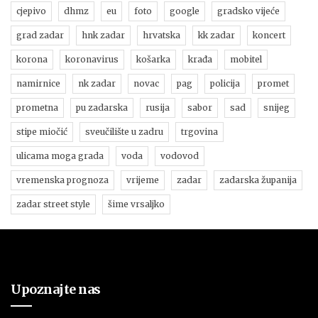
cjepivo
dhmz
eu
foto
google
gradsko vijeće
grad zadar
hnk zadar
hrvatska
kk zadar
koncert
korona
koronavirus
košarka
krađa
mobitel
namirnice
nk zadar
novac
pag
policija
promet
prometna
pu zadarska
rusija
sabor
sad
snijeg
stipe miočić
sveučilište u zadru
trgovina
ulicama moga grada
voda
vodovod
vremenska prognoza
vrijeme
zadar
zadarska županija
zadar street style
šime vrsaljko
Upoznajte nas