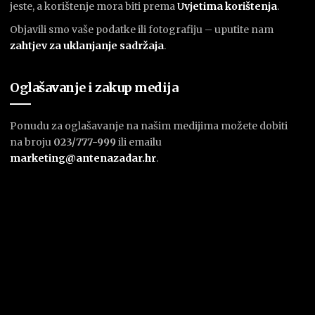
jeste, a korištenje mora biti prema
U
vjetima korištenja
.
Objavili smo vaše podatke ili fotografiju – uputite nam
zahtjev za uklanjanje sadržaja
.
Oglašavanje i zakup medija
Ponudu za oglašavanje na našim medijima možete dobiti
na broju
023/777-999
ili emailu
marketing@antenazadar.hr
.