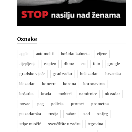
Oznake
apple
automobil
božidar kalmeta
cijene
cijepljenje
cjepivo
dhmz
eu
foto
google
gradsko vijeće
grad zadar
hnk zadar
hrvatska
kk zadar
koncert
korona
koronavirus
košarka
krađa
mobitel
namirnice
nk zadar
novac
pag
policija
promet
prometna
pu zadarska
rusija
sabor
sad
snijeg
stipe miočić
sveučilište u zadru
trgovina