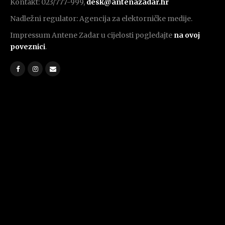
Kontakt: 023/777-999,
desk@antenazadar.hr
Nadležni regulator: Agencija za elektorničke medije.
Impressum Antene Zadar u cijelosti pogledajte
na ovoj
poveznici
.