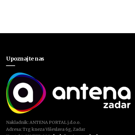
Upoznajte nas
Nakladnik: ANTENA PORTAL j.d.o.o.
Adresa: Trg kneza Višeslava 6g, Zadar