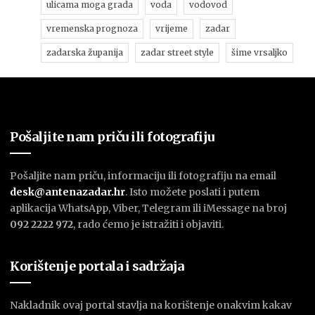
ulicama moga grada
voda
vodovod
vremenska prognoza
vrijeme
zadar
zadarska županija
zadar street style
šime vrsaljko
Pošaljite nam priču ili fotografiju
Pošaljite nam priču, informaciju ili fotografiju na email
desk@antenazadar.hr
. Isto možete poslati i putem
aplikacija WhatsApp, Viber, Telegram ili iMessage na broj
092 2222 972
, rado ćemo je istražiti i objaviti.
Korištenje portala i sadržaja
Nakladnik ovaj portal stavlja na korištenje onakvim kakav