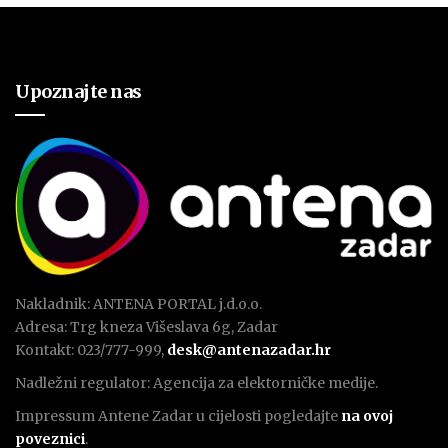
Upoznajte nas
Nakladnik: ANTENA PORTAL j.d.o.o.
Adresa: Trg kneza Višeslava 6g, Zadar
Kontakt: 023/777-999,
desk@antenazadar.hr
Nadležni regulator: Agencija za elektorničke medije.
Impressum Antene Zadar u cijelosti pogledajte
na ovoj
poveznici
.