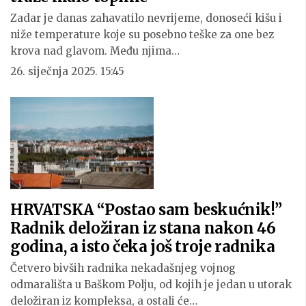
Zadar je danas zahavatilo nevrijeme, donoseći kišu i
niže temperature koje su posebno teške za one bez
krova nad glavom. Među njima…
26. siječnja 2025. 15:45
HRVATSKA “Postao sam beskućnik!”
Radnik deložiran iz stana nakon 46
godina, a isto čeka još troje radnika
Četvero bivših radnika nekadašnjeg vojnog
odmarališta u Baškom Polju, od kojih je jedan u utorak
deložiran iz kompleksa, a ostali će…