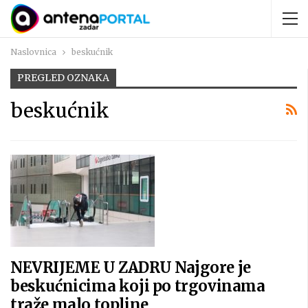
Naslovnica
beskućnik
PREGLED OZNAKA
beskućnik
NEVRIJEME U ZADRU Najgore je
beskućnicima koji po trgovinama
traže malo topline