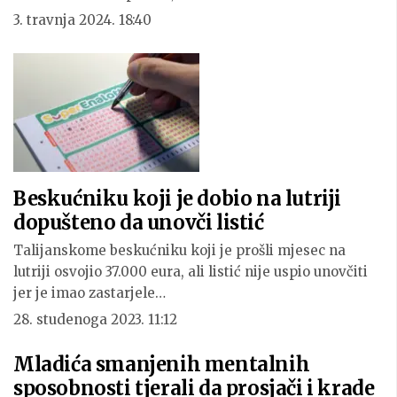
3. travnja 2024. 18:40
Beskućniku koji je dobio na lutriji
dopušteno da unovči listić
Talijanskome beskućniku koji je prošli mjesec na
lutriji osvojio 37.000 eura, ali listić nije uspio unovčiti
jer je imao zastarjele…
28. studenoga 2023. 11:12
Mladića smanjenih mentalnih
sposobnosti tjerali da prosjači i krade