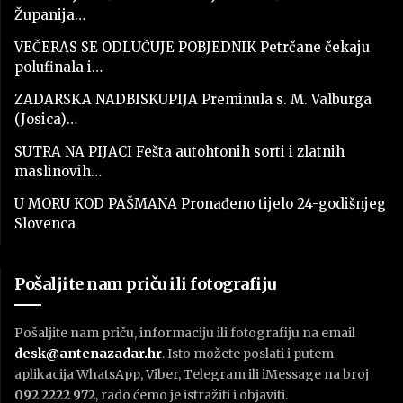
Županija…
VEČERAS SE ODLUČUJE POBJEDNIK Petrčane čekaju
polufinala i…
ZADARSKA NADBISKUPIJA Preminula s. M. Valburga
(Josica)…
SUTRA NA PIJACI Fešta autohtonih sorti i zlatnih
maslinovih…
U MORU KOD PAŠMANA Pronađeno tijelo 24-godišnjeg
Slovenca
Pošaljite nam priču ili fotografiju
Pošaljite nam priču, informaciju ili fotografiju na email
desk@antenazadar.hr
. Isto možete poslati i putem
aplikacija WhatsApp, Viber, Telegram ili iMessage na broj
092 2222 972
, rado ćemo je istražiti i objaviti.