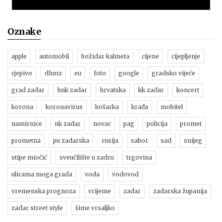
Oznake
apple
automobil
božidar kalmeta
cijene
cijepljenje
cjepivo
dhmz
eu
foto
google
gradsko vijeće
grad zadar
hnk zadar
hrvatska
kk zadar
koncert
korona
koronavirus
košarka
krađa
mobitel
namirnice
nk zadar
novac
pag
policija
promet
prometna
pu zadarska
rusija
sabor
sad
snijeg
stipe miočić
sveučilište u zadru
trgovina
ulicama moga grada
voda
vodovod
vremenska prognoza
vrijeme
zadar
zadarska županija
zadar street style
šime vrsaljko