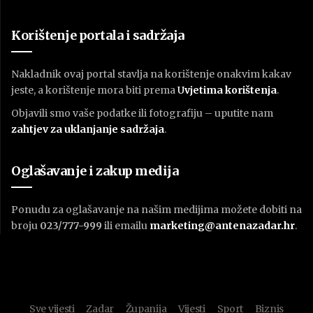
Korištenje portala i sadržaja
Nakladnik ovaj portal stavlja na korištenje onakvim kakav
jeste, a korištenje mora biti prema
U
vjetima korištenja
.
Objavili smo vaše podatke ili fotografiju – uputite nam
zahtjev za uklanjanje sadržaja
.
Oglašavanje i zakup medija
Ponudu za oglašavanje na našim medijima možete dobiti na
broju
023/777-999
ili emailu
marketing@antenazadar.hr
.
Sve vijesti
Zadar
Županija
Vijesti
Sport
Biznis