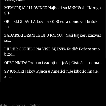
MEMORIJAL U LOVINCU Najbolji su MNK Vrsi i Udruga
SJP…
OBITELJ SLAVILA Lov na 3.000 eura donio veliki šok
na…
ZADARSKI BRANITELJI U KNINU: “Naši bajkeri izazvali
su…
I JUČER GORJELO NA VIŠE MJESTA Rudić: Požare smo
brzo…
OPET NIŠTA! Propao i zadnji natječaj Čistoće – nema…
SP JUNIORI Jakov Pijaca u Americi nije izborio finale,
ali…
style
Showbiz
Tehno