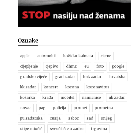
Oznake
apple
automobil
božidar kalmeta
cijene
cijepljenje
cjepivo
dhmz
eu
foto
google
gradsko vijeće
grad zadar
hnk zadar
hrvatska
kk zadar
koncert
korona
koronavirus
košarka
krađa
mobitel
namirnice
nk zadar
novac
pag
policija
promet
prometna
pu zadarska
rusija
sabor
sad
snijeg
stipe miočić
sveučilište u zadru
trgovina