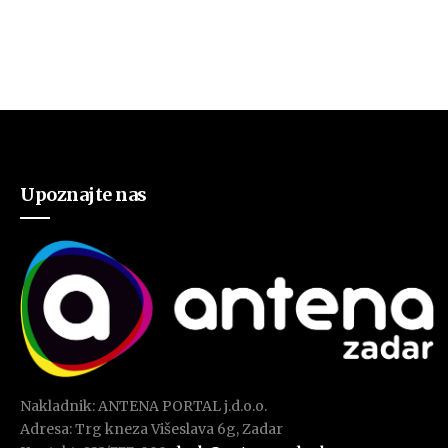
Upoznajte nas
Nakladnik: ANTENA PORTAL j.d.o.o.
Adresa: Trg kneza Višeslava 6g, Zadar