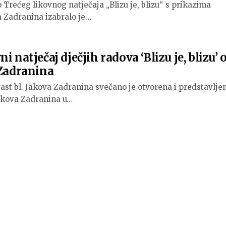
Trećeg likovnog natječaja „Blizu je, blizu“ s prikazima
a Zadranina izabralo je…
i natječaj dječjih radova ‘Blizu je, blizu’ 
 Zadranina
čast bl. Jakova Zadranina svečano je otvorena i predstavlje
Jakova Zadranina u…