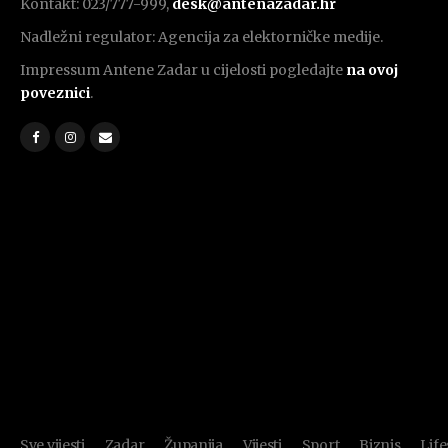
Kontakt: 023/777-999,
desk@antenazadar.hr
Nadležni regulator: Agencija za elektorničke medije.
Impressum Antene Zadar u cijelosti pogledajte
na ovoj
poveznici
.
Sve vijesti
Zadar
Županija
Vijesti
Sport
Biznis
Life