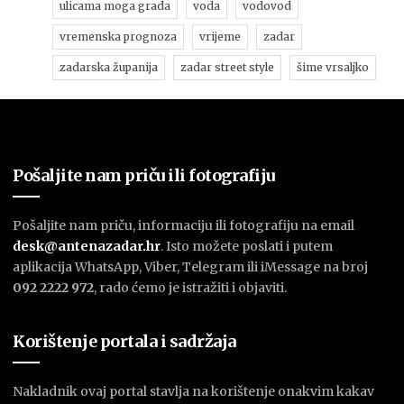
ulicama moga grada
voda
vodovod
vremenska prognoza
vrijeme
zadar
zadarska županija
zadar street style
šime vrsaljko
Pošaljite nam priču ili fotografiju
Pošaljite nam priču, informaciju ili fotografiju na email
desk@antenazadar.hr
. Isto možete poslati i putem
aplikacija WhatsApp, Viber, Telegram ili iMessage na broj
092 2222 972
, rado ćemo je istražiti i objaviti.
Korištenje portala i sadržaja
Nakladnik ovaj portal stavlja na korištenje onakvim kakav