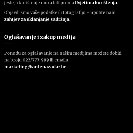
jeste, a korištenje mora biti prema
U
vjetima korištenja
.
Objavili smo vaše podatke ili fotografiju – uputite nam
zahtjev za uklanjanje sadržaja
.
Oglašavanje i zakup medija
Ponudu za oglašavanje na našim medijima možete dobiti
na broju
023/777-999
ili emailu
marketing@antenazadar.hr
.