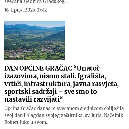
svečana sjednica Gradskog…
16. lipnja 2025. 17:42
DAN OPĆINE GRAČAC “Unatoč
izazovima, nismo stali. Igrališta,
vrtići, infrastruktura, javna rasvjeta,
sportski sadržaji – sve smo to
nastavili razvijati“
Općina Gračac danas je svečanom sjednicom obilježila
svoj dan i blagdan svojeg zaštitnika, sv. Jurja. Načelnik
Robert Juko u svom…