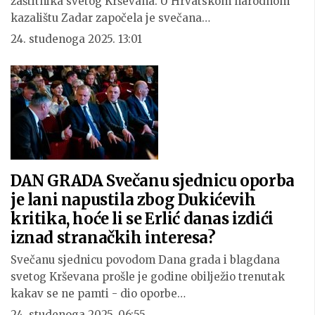
zaštitnika svetog Krševana. U Hrvatskom narodnom
kazalištu Zadar započela je svečana…
24. studenoga 2025. 13:01
DAN GRADA Svečanu sjednicu oporba
je lani napustila zbog Dukićevih
kritika, hoće li se Erlić danas izdići
iznad stranačkih interesa?
Svečanu sjednicu povodom Dana grada i blagdana
svetog Krševana prošle je godine obilježio trenutak
kakav se ne pamti - dio oporbe…
24. studenoga 2025. 06:55