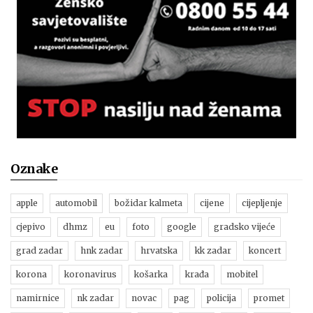
Oznake
apple
automobil
božidar kalmeta
cijene
cijepljenje
cjepivo
dhmz
eu
foto
google
gradsko vijeće
grad zadar
hnk zadar
hrvatska
kk zadar
koncert
korona
koronavirus
košarka
krađa
mobitel
namirnice
nk zadar
novac
pag
policija
promet