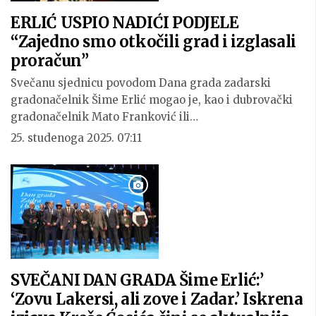
ERLIĆ USPIO NADIĆI PODJELE
“Zajedno smo otkočili grad i izglasali
proračun”
Svečanu sjednicu povodom Dana grada zadarski
gradonačelnik Šime Erlić mogao je, kao i dubrovački
gradonačelnik Mato Franković ili…
25. studenoga 2025. 07:11
SVEČANI DAN GRADA Šime Erlić:’
‘Zovu Lakersi, ali zove i Zadar.’ Iskrena