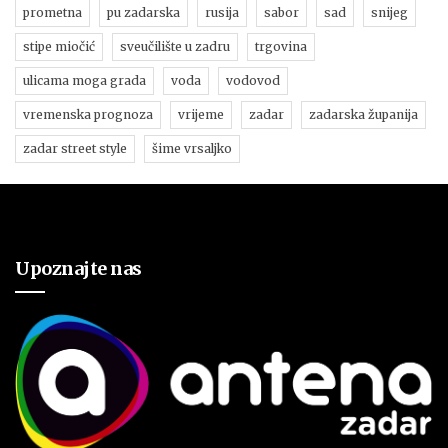
prometna
pu zadarska
rusija
sabor
sad
snijeg
stipe miočić
sveučilište u zadru
trgovina
ulicama moga grada
voda
vodovod
vremenska prognoza
vrijeme
zadar
zadarska županija
zadar street style
šime vrsaljko
Upoznajte nas