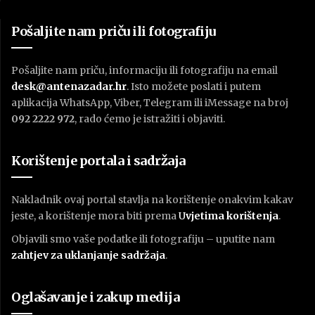
Pošaljite nam priču ili fotografiju
Pošaljite nam priču, informaciju ili fotografiju na email
desk@antenazadar.hr
. Isto možete poslati i putem
aplikacija WhatsApp, Viber, Telegram ili iMessage na broj
092 2222 972
, rado ćemo je istražiti i objaviti.
Korištenje portala i sadržaja
Nakladnik ovaj portal stavlja na korištenje onakvim kakav
jeste, a korištenje mora biti prema
U
vjetima korištenja
.
Objavili smo vaše podatke ili fotografiju – uputite nam
zahtjev za uklanjanje sadržaja
.
Oglašavanje i zakup medija