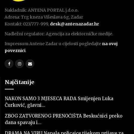
Nakladnik: ANTENA PORTAL j.d.o.o.
Adresa: Trg kneza Višeslava 6g, Zadar
Kontakt: 023/777-999,
desk@antenazadar.hr
Nadležni regulator: Agencija za elektorničke medije.
Impressum Antene Zadar u cijelosti pogledajte
na ovoj
poveznici
.
Najčitanije
NAKON SAMO 3 MJESECA RADA Smijenjen Luka
Čurković, glavni…
ZBOG ZATVORENOG PRENOĆIŠTA Beskućnici preko
dana spavaju i…
DRAMA NA VIRU Napala policajce tijekom prijave za