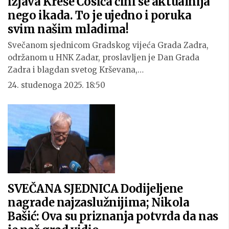
izjava Kreše Ćosića čini se aktualnija
nego ikada. To je ujedno i poruka
svim našim mladima!
Svečanom sjednicom Gradskog vijeća Grada Zadra,
održanom u HNK Zadar, proslavljen je Dan Grada
Zadra i blagdan svetog Krševana,…
24. studenoga 2025. 18:50
SVEČANA SJEDNICA Dodijeljene
nagrade najzaslužnijima; Nikola
Bašić: Ova su priznanja potvrda da nas