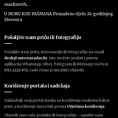
maslinovih…
U MORU KOD PAŠMANA Pronađeno tijelo 24-godišnjeg
Slovenca
Pošaljite nam priču ili fotografiju
Pošaljite nam priču, informaciju ili fotografiju na email
desk@antenazadar.hr
. Isto možete poslati i putem
aplikacija WhatsApp, Viber, Telegram ili iMessage na broj
092 2222 972
, rado ćemo je istražiti i objaviti.
Korištenje portala i sadržaja
Nakladnik ovaj portal stavlja na korištenje onakvim kakav
jeste, a korištenje mora biti prema
U
vjetima korištenja
.
Objavili smo vaše podatke ili fotografiju – uputite nam