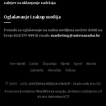
zahtjev za uklanjanje sadržaja
.
Oglašavanje i zakup medija
Ponudu za oglašavanje na našim medijima možete dobiti na
broju
023/777-999
ili emailu
marketing@antenazadar.hr
.
Sve vijesti
Zadar
Županija
Vijesti
Sport
Biznis
Lifestyle
Showbiz
Tehno
© 2007. - 2025.
ANTENNA MEDIA GROUP
• Made with ♥ in ZD
Ponosno koristimo
WordPress
magiju, dodatno začinjenu od
strane
Antenna ICT