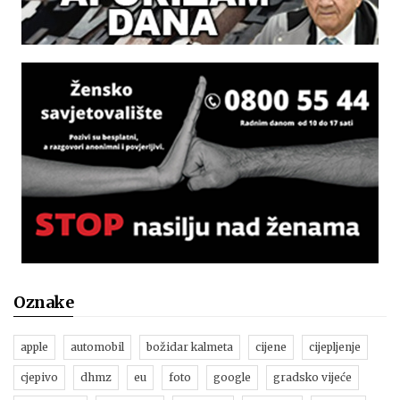
Oznake
apple
automobil
božidar kalmeta
cijene
cijepljenje
cjepivo
dhmz
eu
foto
google
gradsko vijeće