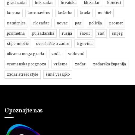
grad zadar
hnk zadar
hrvatska
kk zadar
koncert
korona
koronavirus
košarka
krađa
mobitel
namirnice
nk zadar
novac
pag
policija
promet
prometna
pu zadarska
rusija
sabor
sad
snijeg
stipe miočić
sveučilište u zadru
trgovina
ulicama moga grada
voda
vodovod
vremenska prognoza
vrijeme
zadar
zadarska županija
zadar street style
šime vrsaljko
Upoznajte nas