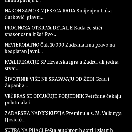
dana spavaju i…
NAKON SAMO 3 MJESECA RADA Smijenjen Luka
Čurković, glavni…
PROGNOZA OTKRIVA DETALJE Kada će stići
spasonosna kiša? Evo…
NEVJEROJATNO Čak 10.000 Zadrana ima pravo na
besplatan javni…
KVALIFIKACIJE SP Hrvatska igra u Zadru, ali jedna
stvar…
ŽIVOTINJE VIŠE NE SKAPAVAJU OD ŽEĐI Grad i
Županija…
VEČERAS SE ODLUČUJE POBJEDNIK Petrčane čekaju
polufinala i…
ZADARSKA NADBISKUPIJA Preminula s. M. Valburga
(Josica)…
SUTRA NA PIJACI Fešta autohtonih sorti i zlatnih