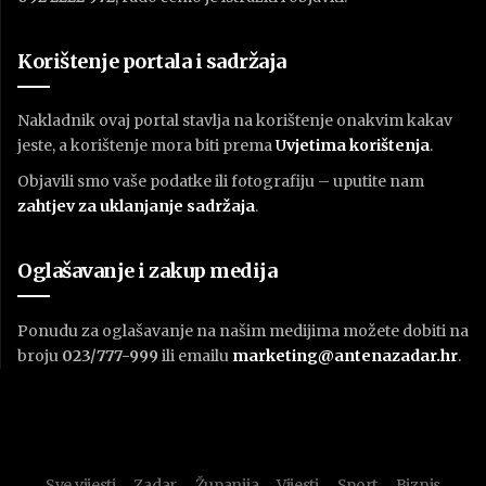
Korištenje portala i sadržaja
Nakladnik ovaj portal stavlja na korištenje onakvim kakav
jeste, a korištenje mora biti prema
U
vjetima korištenja
.
Objavili smo vaše podatke ili fotografiju – uputite nam
zahtjev za uklanjanje sadržaja
.
Oglašavanje i zakup medija
Ponudu za oglašavanje na našim medijima možete dobiti na
broju
023/777-999
ili emailu
marketing@antenazadar.hr
.
Sve vijesti
Zadar
Županija
Vijesti
Sport
Biznis