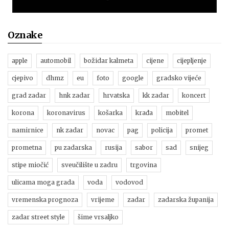
Oznake
apple
automobil
božidar kalmeta
cijene
cijepljenje
cjepivo
dhmz
eu
foto
google
gradsko vijeće
grad zadar
hnk zadar
hrvatska
kk zadar
koncert
korona
koronavirus
košarka
krađa
mobitel
namirnice
nk zadar
novac
pag
policija
promet
prometna
pu zadarska
rusija
sabor
sad
snijeg
stipe miočić
sveučilište u zadru
trgovina
ulicama moga grada
voda
vodovod
vremenska prognoza
vrijeme
zadar
zadarska županija
zadar street style
šime vrsaljko