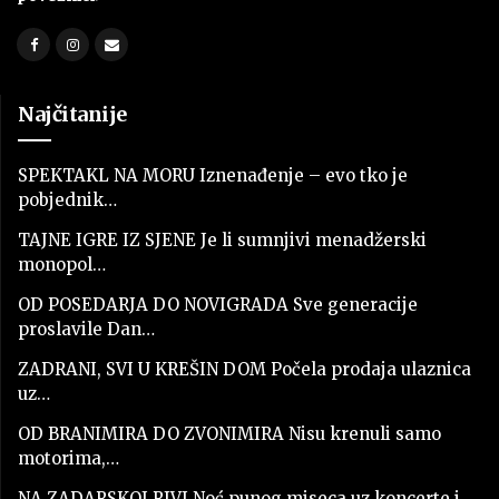
Najčitanije
SPEKTAKL NA MORU Iznenađenje – evo tko je
pobjednik…
TAJNE IGRE IZ SJENE Je li sumnjivi menadžerski
monopol…
OD POSEDARJA DO NOVIGRADA Sve generacije
proslavile Dan…
ZADRANI, SVI U KREŠIN DOM Počela prodaja ulaznica
uz…
OD BRANIMIRA DO ZVONIMIRA Nisu krenuli samo
motorima,…
NA ZADARSKOJ RIVI Noć punog miseca uz koncerte i