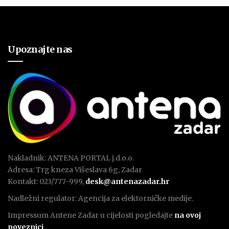
Upoznajte nas
Nakladnik: ANTENA PORTAL j.d.o.o.
Adresa: Trg kneza Višeslava 6g, Zadar
Kontakt: 023/777-999,
desk@antenazadar.hr
Nadležni regulator: Agencija za elektorničke medije.
Impressum Antene Zadar u cijelosti pogledajte
na ovoj
poveznici
.