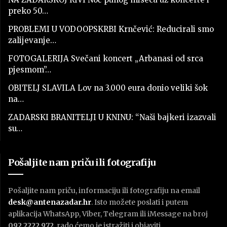
preko 50…
PROBLEMI U VODOOPSKRBI Krnčević: Reducirali smo
zalijevanje…
FOTOGALERIJA Svečani koncert „Arbanasi od srca
pjesmom”…
OBITELJ SLAVILA Lov na 3.000 eura donio veliki šok
na…
ZADARSKI BRANITELJI U KNINU: “Naši bajkeri izazvali
su…
Pošaljite nam priču ili fotografiju
Pošaljite nam priču, informaciju ili fotografiju na email
desk@antenazadar.hr
. Isto možete poslati i putem
aplikacija WhatsApp, Viber, Telegram ili iMessage na broj
092 2222 972
, rado ćemo je istražiti i objaviti.