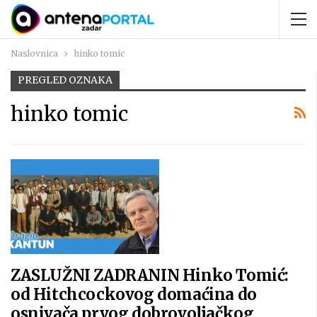
Naslovnica
hinko tomic
PREGLED OZNAKA
hinko tomic
ZASLUŽNI ZADRANIN Hinko Tomić:
od Hitchcockovog domaćina do
osnivača prvog dobrovoljačkog