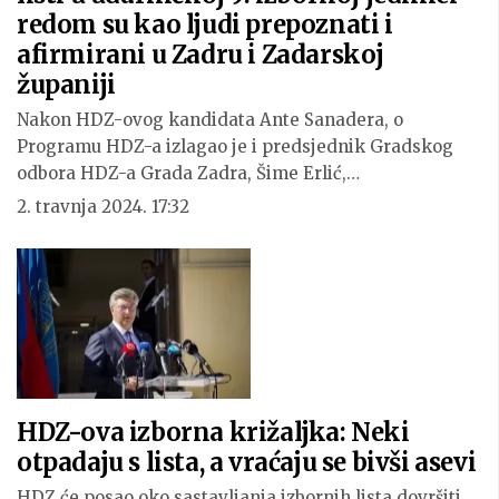
redom su kao ljudi prepoznati i
afirmirani u Zadru i Zadarskoj
županiji
Nakon HDZ-ovog kandidata Ante Sanadera, o
Programu HDZ-a izlagao je i predsjednik Gradskog
odbora HDZ-a Grada Zadra, Šime Erlić,…
2. travnja 2024. 17:32
HDZ-ova izborna križaljka: Neki
otpadaju s lista, a vraćaju se bivši asevi
HDZ će posao oko sastavljanja izbornih lista dovršiti