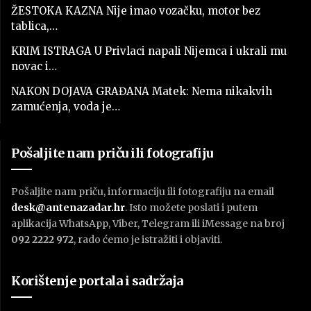
ŽESTOKA KAZNA Nije imao vozačku, motor bez
tablica,…
KRIM ISTRAGA U Privlaci napali Nijemca i ukrali mu
novac i…
NAKON DOJAVA GRAĐANA Matek: Nema nikakvih
zamućenja, voda je…
Pošaljite nam priču ili fotografiju
Pošaljite nam priču, informaciju ili fotografiju na email
desk@antenazadar.hr
. Isto možete poslati i putem
aplikacija WhatsApp, Viber, Telegram ili iMessage na broj
092 2222 972
, rado ćemo je istražiti i objaviti.
Korištenje portala i sadržaja