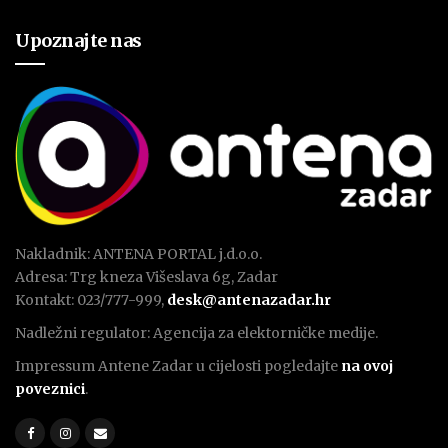
Upoznajte nas
Nakladnik: ANTENA PORTAL j.d.o.o.
Adresa: Trg kneza Višeslava 6g, Zadar
Kontakt: 023/777-999,
desk@antenazadar.hr
Nadležni regulator: Agencija za elektorničke medije.
Impressum Antene Zadar u cijelosti pogledajte
na ovoj
poveznici
.