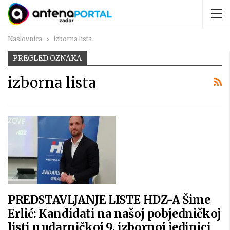
Naslovnica
izborna lista
PREGLED OZNAKA
izborna lista
PREDSTAVLJANJE LISTE HDZ-A Šime
Erlić: Kandidati na našoj pobjedničkoj
listi u udarničkoj 9. izbornoj jedinici