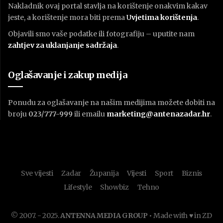
Nakladnik ovaj portal stavlja na korištenje onakvim kakav
jeste, a korištenje mora biti prema
U
vjetima korištenja
.
Objavili smo vaše podatke ili fotografiju – uputite nam
zahtjev za uklanjanje sadržaja
.
Oglašavanje i zakup medija
Ponudu za oglašavanje na našim medijima možete dobiti na
broju
023/777-999
ili emailu
marketing@antenazadar.hr
.
Sve vijesti
Zadar
Županija
Vijesti
Sport
Biznis
Lifestyle
Showbiz
Tehno
© 2007. - 2025.
ANTENNA MEDIA GROUP
• Made with ♥ in ZD