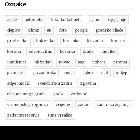
Oznake
apple
automobil
božidar kalmeta
cijene
cijepljenje
cjepivo
dhmz
eu
foto
google
gradsko vijeće
grad zadar
hnk zadar
hrvatska
kk zadar
koncert
korona
koronavirus
košarka
krađa
mobitel
namirnice
nk zadar
novac
pag
policija
promet
prometna
pu zadarska
rusija
sabor
sad
snijeg
stipe miočić
sveučilište u zadru
trgovina
ulicama moga grada
voda
vodovod
vremenska prognoza
vrijeme
zadar
zadarska županija
zadar street style
šime vrsaljko