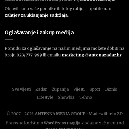
Objavili smo vaše podatke ili fotografiju – uputite nam
zahtjev za uklanjanje sadržaja
.
Oglašavanje i zakup medija
Ponudu za oglašavanje na našim medijima možete dobiti na
broju
023/777-999
ili emailu
marketing@antenazadar.hr
.
Sve vijesti
Zadar
Županija
Vijesti
Sport
Biznis
Lifestyle
Showbiz
Tehno
© 2007. - 2025.
ANTENNA MEDIA GROUP
• Made with ♥ in ZD
Ponosno koristimo
WordPress
magiju, dodatno začinjenu od