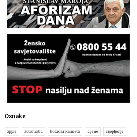
Oznake
apple
automobil
božidar kalmeta
cijene
cijepljenje