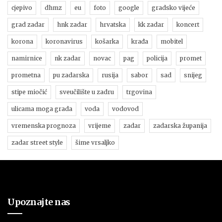
cjepivo
dhmz
eu
foto
google
gradsko vijeće
grad zadar
hnk zadar
hrvatska
kk zadar
koncert
korona
koronavirus
košarka
krađa
mobitel
namirnice
nk zadar
novac
pag
policija
promet
prometna
pu zadarska
rusija
sabor
sad
snijeg
stipe miočić
sveučilište u zadru
trgovina
ulicama moga grada
voda
vodovod
vremenska prognoza
vrijeme
zadar
zadarska županija
zadar street style
šime vrsaljko
Upoznajte nas