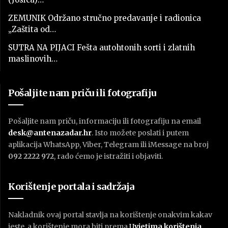
ZEMUNIK Održano stručno predavanje i radionica
„Zaštita od…
SUTRA NA PIJACI Fešta autohtonih sorti i zlatnih
maslinovih…
Pošaljite nam priču ili fotografiju
Pošaljite nam priču, informaciju ili fotografiju na email
desk@antenazadar.hr
. Isto možete poslati i putem
aplikacija WhatsApp, Viber, Telegram ili iMessage na broj
092 2222 972
, rado ćemo je istražiti i objaviti.
Korištenje portala i sadržaja
Nakladnik ovaj portal stavlja na korištenje onakvim kakav
jeste, a korištenje mora biti prema
U
vjetima korištenja
.