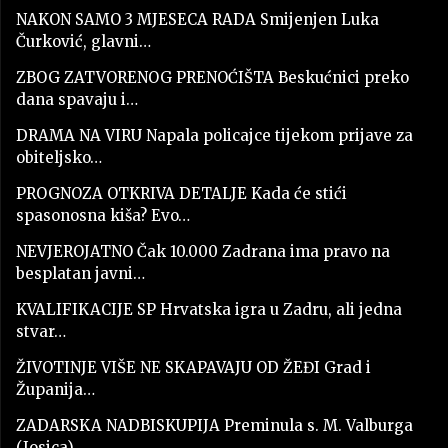
NAKON SAMO 3 MJESECA RADA Smijenjen Luka
Čurković, glavni…
ZBOG ZATVORENOG PRENOĆIŠTA Beskućnici preko
dana spavaju i…
DRAMA NA VIRU Napala policajce tijekom prijave za
obiteljsko…
PROGNOZA OTKRIVA DETALJE Kada će stići
spasonosna kiša? Evo…
NEVJEROJATNO Čak 10.000 Zadrana ima pravo na
besplatan javni…
KVALIFIKACIJE SP Hrvatska igra u Zadru, ali jedna
stvar…
ŽIVOTINJE VIŠE NE SKAPAVAJU OD ŽEĐI Grad i
Županija…
ZADARSKA NADBISKUPIJA Preminula s. M. Valburga
(Josica)…