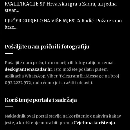
KVALIFIKACIJE SP Hrvatska igra u Zadru, ali jedna
stvar…
I JUČER GORJELO NA VIŠE MJESTA Rudić: Požare smo
brzo…
Pošaljite nam priču ili fotografiju
Pošaljite nam priču, informaciju ili fotografiju na email
desk@antenazadar.hr
. Isto možete poslati i putem
aplikacija WhatsApp, Viber, Telegram ili iMessage na broj
092 2222 972
, rado ćemo je istražiti i objaviti.
Korištenje portala i sadržaja
Nakladnik ovaj portal stavlja na korištenje onakvim kakav
jeste, a korištenje mora biti prema
U
vjetima korištenja
.