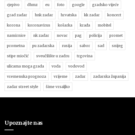
cjepivo
dhmz
eu
foto
google
gradsko vijeće
grad zadar
hnk zadar
hrvatska
kk zadar
koncert
korona
koronavirus
košarka
krađa
mobitel
namirnice
nk zadar
novac
pag
policija
promet
prometna
pu zadarska
rusija
sabor
sad
snijeg
stipe miočić
sveučilište u zadru
trgovina
ulicama moga grada
voda
vodovod
vremenska prognoza
vrijeme
zadar
zadarska županija
zadar street style
šime vrsaljko
Upoznajte nas