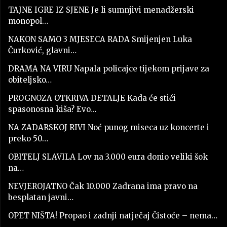
TAJNE IGRE IZ SJENE Je li sumnjivi menadžerski
monopol…
NAKON SAMO 3 MJESECA RADA Smijenjen Luka
Čurković, glavni…
DRAMA NA VIRU Napala policajce tijekom prijave za
obiteljsko…
PROGNOZA OTKRIVA DETALJE Kada će stići
spasonosna kiša? Evo…
NA ZADARSKOJ RIVI Noć punog miseca uz koncerte i
preko 50…
OBITELJ SLAVILA Lov na 3.000 eura donio veliki šok
na…
NEVJEROJATNO Čak 10.000 Zadrana ima pravo na
besplatan javni…
OPET NIŠTA! Propao i zadnji natječaj Čistoće – nema…