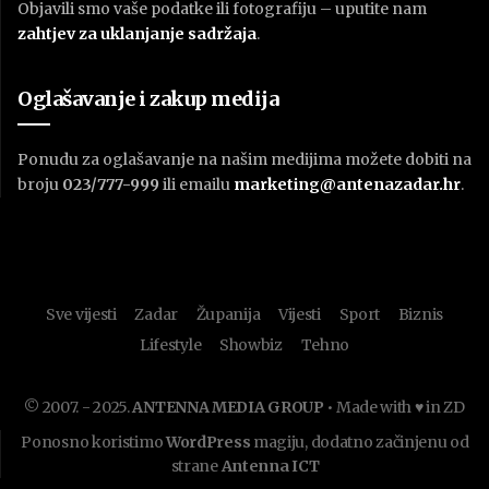
Objavili smo vaše podatke ili fotografiju – uputite nam
zahtjev za uklanjanje sadržaja
.
Oglašavanje i zakup medija
Ponudu za oglašavanje na našim medijima možete dobiti na
broju
023/777-999
ili emailu
marketing@antenazadar.hr
.
Sve vijesti
Zadar
Županija
Vijesti
Sport
Biznis
Lifestyle
Showbiz
Tehno
© 2007. - 2025.
ANTENNA MEDIA GROUP
• Made with ♥ in ZD
Ponosno koristimo
WordPress
magiju, dodatno začinjenu od
strane
Antenna ICT