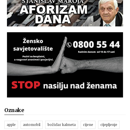
Oznake
apple
automobil
božidar kalmeta
cijene
cijepljenje