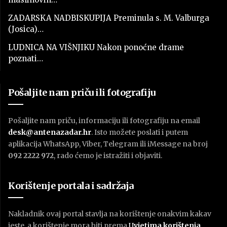
ZADARSKA NADBISKUPIJA Preminula s. M. Valburga
(Josica)…
LUDNICA NA VIŠNJIKU Nakon ponoćne drame
poznati…
Pošaljite nam priču ili fotografiju
Pošaljite nam priču, informaciju ili fotografiju na email
desk@antenazadar.hr
. Isto možete poslati i putem
aplikacija WhatsApp, Viber, Telegram ili iMessage na broj
092 2222 972
, rado ćemo je istražiti i objaviti.
Korištenje portala i sadržaja
Nakladnik ovaj portal stavlja na korištenje onakvim kakav
jeste, a korištenje mora biti prema
U
vjetima korištenja
.