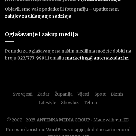
Objavili smo vaše podatke ili fotografiju – uputite nam
zahtjev za uklanjanje sadržaja
.
Oglašavanje i zakup medija
Ponudu za oglašavanje na našim medijima možete dobiti na
broju
023/777-999
ili emailu
marketing@antenazadar.hr
.
Sve vijesti
Zadar
Županija
Vijesti
Sport
Biznis
Lifestyle
Showbiz
Tehno
© 2007. - 2025.
ANTENNA MEDIA GROUP
• Made with ♥ in ZD
Ponosno koristimo
WordPress
magiju, dodatno začinjenu od