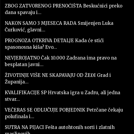
ZBOG ZATVORENOG PRENOĆIŠTA Beskućnici preko
dana spavaju i…
NAKON SAMO 3 MJESECA RADA Smijenjen Luka
Čurković, glavni…
PROGNOZA OTKRIVA DETALJE Kada će stići
spasonosna kiša? Evo…
NEVJEROJATNO Čak 10.000 Zadrana ima pravo na
besplatan javni…
ŽIVOTINJE VIŠE NE SKAPAVAJU OD ŽEĐI Grad i
Županija…
KVALIFIKACIJE SP Hrvatska igra u Zadru, ali jedna
stvar…
VEČERAS SE ODLUČUJE POBJEDNIK Petrčane čekaju
polufinala i…
SUTRA NA PIJACI Fešta autohtonih sorti i zlatnih
maslinovih…