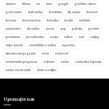
cjepivo
dhmz
eu
foto
google
gradsko vijeće
grad zadar
hnk zadar
hrvatska
kk zadar
koncert
korona
koronavirus
košarka
krađa
mobitel
namirnice
nk zadar
novac
pag
policija
promet
prometna
pu zadarska
rusija
sabor
sad
snijeg
stipe miočić
sveučilište u zadru
trgovina
ulicama moga grada
voda
vodovod
vremenska prognoza
vrijeme
zadar
zadarska županija
zadar street style
šime vrsaljko
Upoznajte nas