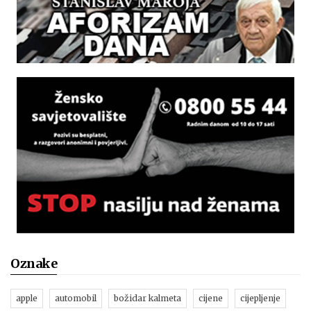
Oznake
apple
automobil
božidar kalmeta
cijene
cijepljenje