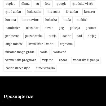
cjepivo
dhmz
eu
foto
google
gradsko vijeće
grad zadar
hnk zadar
hrvatska
kk zadar
koncert
korona
koronavirus
košarka
krađa
mobitel
namirnice
nk zadar
novac
pag
policija
promet
prometna
pu zadarska
rusija
sabor
sad
snijeg
stipe miočić
sveučilište u zadru
trgovina
ulicama moga grada
voda
vodovod
vremenska prognoza
vrijeme
zadar
zadarska županija
zadar street style
šime vrsaljko
Upoznajte nas