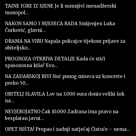
TAJNE IGRE IZ SJENE Je li sumnjivi menadžerski
monopol…
NAKON SAMO 3 MJESECA RADA Smijenjen Luka
Čurković, glavni…
DRAMA NA VIRU Napala policajce tijekom prijave za
obiteljsko…
PROGNOZA OTKRIVA DETALJE Kada će stići
spasonosna kiša? Evo…
NA ZADARSKOJ RIVI Noć punog miseca uz koncerte i
preko 50…
OBITELJ SLAVILA Lov na 3.000 eura donio veliki šok
na…
NEVJEROJATNO Čak 10.000 Zadrana ima pravo na
besplatan javni…
OPET NIŠTA! Propao i zadnji natječaj Čistoće – nema…