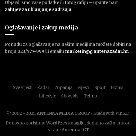
Objavili smo vaše podatke ili fotografiju – uputite nam
zahtjev za uklanjanje sadržaja
.
Oglašavanje i zakup medija
Ponudu za oglašavanje na našim medijima možete dobiti na
broju
023/777-999
ili emailu
marketing@antenazadar.hr
.
Sve vijesti
Zadar
Županija
Vijesti
Sport
Biznis
Lifestyle
Showbiz
Tehno
© 2007. - 2025.
ANTENNA MEDIA GROUP
• Made with ♥ in ZD
Ponosno koristimo
WordPress
magiju, dodatno začinjenu od
strane
Antenna ICT