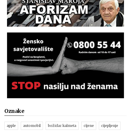
Oznake
apple
automobil
božidar kalmeta
cijene
cijepljenje