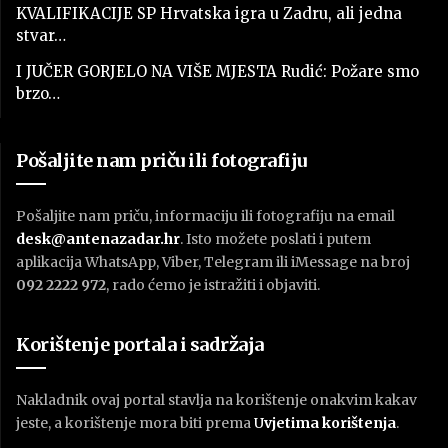
KVALIFIKACIJE SP Hrvatska igra u Zadru, ali jedna
stvar…
I JUČER GORJELO NA VIŠE MJESTA Rudić: Požare smo
brzo…
Pošaljite nam priču ili fotografiju
Pošaljite nam priču, informaciju ili fotografiju na email
desk@antenazadar.hr
. Isto možete poslati i putem
aplikacija WhatsApp, Viber, Telegram ili iMessage na broj
092 2222 972
, rado ćemo je istražiti i objaviti.
Korištenje portala i sadržaja
Nakladnik ovaj portal stavlja na korištenje onakvim kakav
jeste, a korištenje mora biti prema
U
vjetima korištenja
.