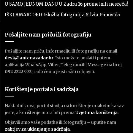
U SAMO JEDNOM DANU U Zadru 16 prometnih nesreća!
IŠKI AMARCORD Izložba fotografija Silvia Panovića
Pošaljite nam priču ili fotografiju
Pošaljite nam priču, informaciju ili fotografiju na email
desk@antenazadar.hr
. Isto možete poslati i putem
aplikacija WhatsApp, Viber, Telegram ili iMessage na broj
092 2222 972
, rado ćemo je istražiti i objaviti.
Korištenje portala i sadržaja
Nakladnik ovaj portal stavlja na korištenje onakvim kakav
jeste, a korištenje mora biti prema
U
vjetima korištenja
.
Objavili smo vaše podatke ili fotografiju – uputite nam
zahtjev za uklanjanje sadržaja
.