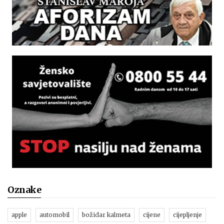
Oznake
apple
automobil
božidar kalmeta
cijene
cijepljenje