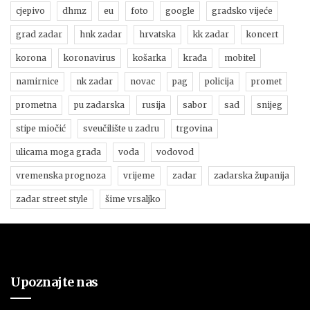
cjepivo
dhmz
eu
foto
google
gradsko vijeće
grad zadar
hnk zadar
hrvatska
kk zadar
koncert
korona
koronavirus
košarka
krađa
mobitel
namirnice
nk zadar
novac
pag
policija
promet
prometna
pu zadarska
rusija
sabor
sad
snijeg
stipe miočić
sveučilište u zadru
trgovina
ulicama moga grada
voda
vodovod
vremenska prognoza
vrijeme
zadar
zadarska županija
zadar street style
šime vrsaljko
Upoznajte nas