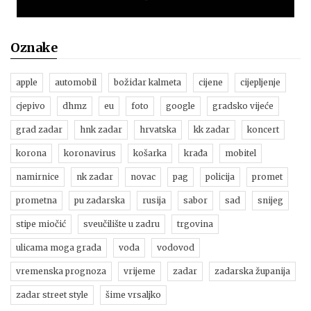
Oznake
apple
automobil
božidar kalmeta
cijene
cijepljenje
cjepivo
dhmz
eu
foto
google
gradsko vijeće
grad zadar
hnk zadar
hrvatska
kk zadar
koncert
korona
koronavirus
košarka
krađa
mobitel
namirnice
nk zadar
novac
pag
policija
promet
prometna
pu zadarska
rusija
sabor
sad
snijeg
stipe miočić
sveučilište u zadru
trgovina
ulicama moga grada
voda
vodovod
vremenska prognoza
vrijeme
zadar
zadarska županija
zadar street style
šime vrsaljko