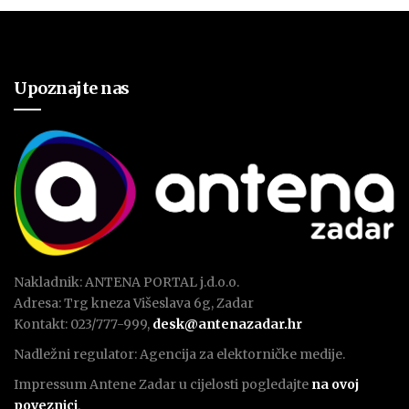
Upoznajte nas
Nakladnik: ANTENA PORTAL j.d.o.o.
Adresa: Trg kneza Višeslava 6g, Zadar
Kontakt: 023/777-999,
desk@antenazadar.hr
Nadležni regulator: Agencija za elektorničke medije.
Impressum Antene Zadar u cijelosti pogledajte
na ovoj
poveznici
.