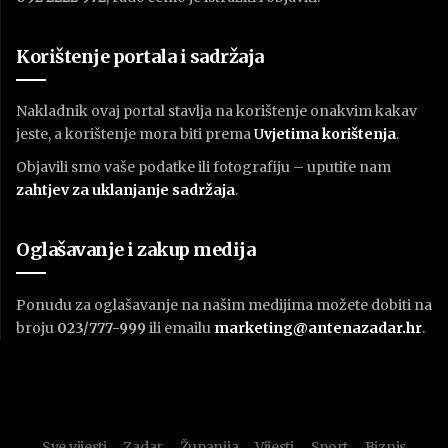
Korištenje portala i sadržaja
Nakladnik ovaj portal stavlja na korištenje onakvim kakav
jeste, a korištenje mora biti prema
U
vjetima korištenja
.
Objavili smo vaše podatke ili fotografiju – uputite nam
zahtjev za uklanjanje sadržaja
.
Oglašavanje i zakup medija
Ponudu za oglašavanje na našim medijima možete dobiti na
broju
023/777-999
ili emailu
marketing@antenazadar.hr
.
Sve vijesti
Zadar
Županija
Vijesti
Sport
Biznis