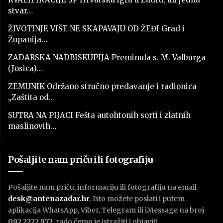
stvar…
ŽIVOTINJE VIŠE NE SKAPAVAJU OD ŽEĐI Grad i
Županija…
ZADARSKA NADBISKUPIJA Preminula s. M. Valburga
(Josica)…
ZEMUNIK Održano stručno predavanje i radionica
„Zaštita od…
SUTRA NA PIJACI Fešta autohtonih sorti i zlatnih
maslinovih…
Pošaljite nam priču ili fotografiju
Pošaljite nam priču, informaciju ili fotografiju na email
desk@antenazadar.hr
. Isto možete poslati i putem
aplikacija WhatsApp, Viber, Telegram ili iMessage na broj
092 2222 972
, rado ćemo je istražiti i objaviti.