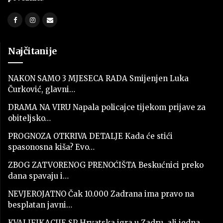
Najčitanije
NAKON SAMO 3 MJESECA RADA Smijenjen Luka
Čurković, glavni…
DRAMA NA VIRU Napala policajce tijekom prijave za
obiteljsko…
PROGNOZA OTKRIVA DETALJE Kada će stići
spasonosna kiša? Evo…
ZBOG ZATVORENOG PRENOĆIŠTA Beskućnici preko
dana spavaju i…
NEVJEROJATNO Čak 10.000 Zadrana ima pravo na
besplatan javni…
KVALIFIKACIJE SP Hrvatska igra u Zadru, ali jedna