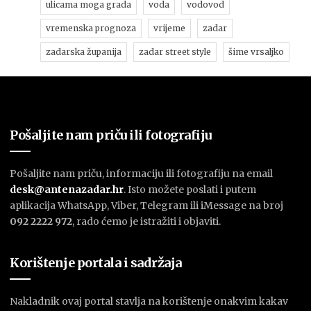
ulicama moga grada
voda
vodovod
vremenska prognoza
vrijeme
zadar
zadarska županija
zadar street style
šime vrsaljko
Pošaljite nam priču ili fotografiju
Pošaljite nam priču, informaciju ili fotografiju na email
desk@antenazadar.hr
. Isto možete poslati i putem
aplikacija WhatsApp, Viber, Telegram ili iMessage na broj
092 2222 972
, rado ćemo je istražiti i objaviti.
Korištenje portala i sadržaja
Nakladnik ovaj portal stavlja na korištenje onakvim kakav