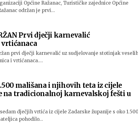
rganizaciji Općine Ražanac, Turističke zajednice Općine
 Ražanac održan je prvi…
AN Prvi dječji karnevalić
 vrtićanaca
ržan prvi dječji karnevalić uz sudjelovanje stotinjak veselih
ica i vrtićanaca.…
500 mališana i njihovih teta iz cijele
 na tradicionalnoj karnevalskoj fešti u
i sedam dječjih vrtića iz cijele Zadarske županije s oko 1.50
jateljica pohodilo…