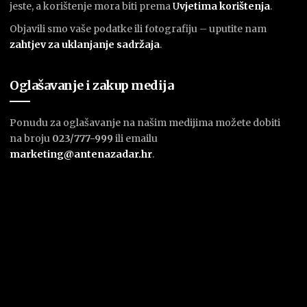
jeste, a korištenje mora biti prema
U
vjetima korištenja
.
Objavili smo vaše podatke ili fotografiju – uputite nam
zahtjev za uklanjanje sadržaja
.
Oglašavanje i zakup medija
Ponudu za oglašavanje na našim medijima možete dobiti
na broju
023/777-999
ili emailu
marketing@antenazadar.hr
.