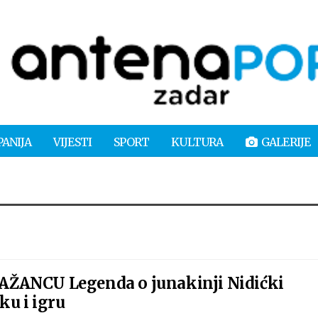
PANIJA
VIJESTI
SPORT
KULTURA
GALERIJE
ŽANCU Legenda o junakinji Nidićki
ku i igru