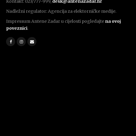
Kontakt: 023/777-999,
desk@antenazadar.hr
Nadležni regulator: Agencija za elektorničke medije.
Impressum Antene Zadar u cijelosti pogledajte
na ovoj
poveznici
.