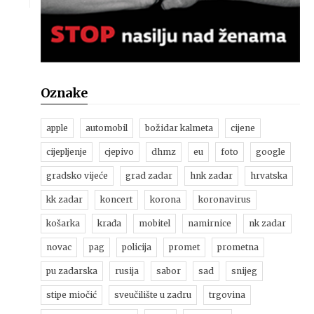
Oznake
apple
automobil
božidar kalmeta
cijene
cijepljenje
cjepivo
dhmz
eu
foto
google
gradsko vijeće
grad zadar
hnk zadar
hrvatska
kk zadar
koncert
korona
koronavirus
košarka
krađa
mobitel
namirnice
nk zadar
novac
pag
policija
promet
prometna
pu zadarska
rusija
sabor
sad
snijeg
stipe miočić
sveučilište u zadru
trgovina