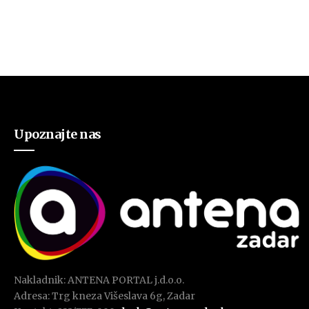
Upoznajte nas
Nakladnik: ANTENA PORTAL j.d.o.o.
Adresa: Trg kneza Višeslava 6g, Zadar