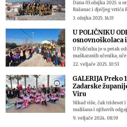
Dana 03.ožujka 2025. u o
Ražanac i dječjeg vrtića
3. ožujka 2025. 14:33
U POLIČNIKU ODRŽ
osnovnoškolaca i
U Poličniku je u petak od
maškaranih učenika, učen
22. veljače 2025. 10:53
GALERIJA Preko 1.
Zadarske županije
Viru
Nikad više, čak trideset 
mališana i njihovih odga
9. veljače 2024. 08:59