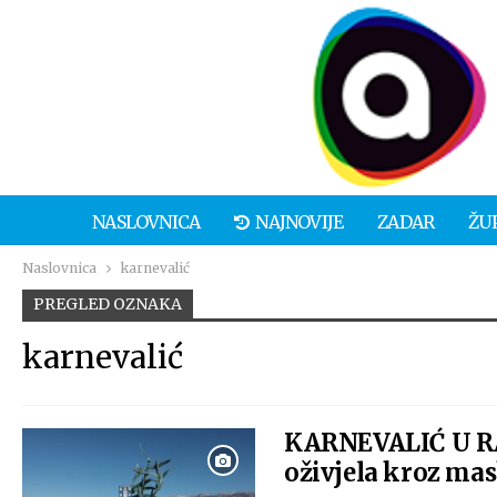
NASLOVNICA
NAJNOVIJE
ZADAR
ŽU
Naslovnica
karnevalić
PREGLED OZNAKA
karnevalić
KARNEVALIĆ U RA
oživjela kroz mas