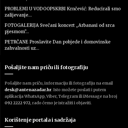
PROBLEMI U VODOOPSKRBI Krnčević: Reducirali smo
zalijevanje…
FOTOGALERIJA Svečani koncert „Arbanasi od srca
pjesmom”…
PETRČANE Proslavite Dan pobjede i domovinske
zahvalnosti uz…
Pošaljite nam priču ili fotografiju
Pošaljite nam priču, informaciju ili fotografiju na email
desk@antenazadar.hr
. Isto možete poslati i putem
aplikacija WhatsApp, Viber, Telegram ili iMessage na broj
092 2222 972
, rado ćemo je istražiti i objaviti.
Korištenje portala i sadržaja