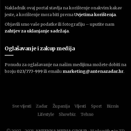
Nakladnik ovaj portal stavlja na korištenje onakvim kakav
jeste, a korištenje mora biti prema
U
vjetima korištenja
.
Objavili smo vaše podatke ili fotografiju – uputite nam
zahtjev za uklanjanje sadržaja
.
Oglašavanje i zakup medija
Ponudu za oglašavanje na našim medijima možete dobiti na
broju
023/777-999
ili emailu
marketing@antenazadar.hr
.
Sve vijesti
Zadar
Županija
Vijesti
Sport
Biznis
Lifestyle
Showbiz
Tehno
© 2007. - 2025.
ANTENNA MEDIA GROUP
• Made with ♥ in ZD