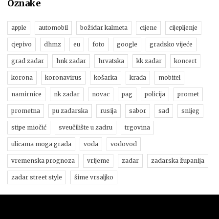
Oznake
apple
automobil
božidar kalmeta
cijene
cijepljenje
cjepivo
dhmz
eu
foto
google
gradsko vijeće
grad zadar
hnk zadar
hrvatska
kk zadar
koncert
korona
koronavirus
košarka
krađa
mobitel
namirnice
nk zadar
novac
pag
policija
promet
prometna
pu zadarska
rusija
sabor
sad
snijeg
stipe miočić
sveučilište u zadru
trgovina
ulicama moga grada
voda
vodovod
vremenska prognoza
vrijeme
zadar
zadarska županija
zadar street style
šime vrsaljko