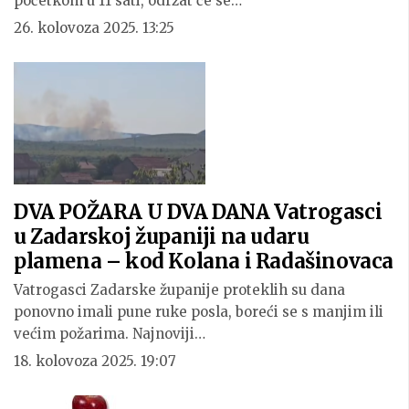
početkom u 11 sati, održat će se…
26. kolovoza 2025. 13:25
DVA POŽARA U DVA DANA Vatrogasci
u Zadarskoj županiji na udaru
plamena – kod Kolana i Radašinovaca
Vatrogasci Zadarske županije proteklih su dana
ponovno imali pune ruke posla, boreći se s manjim ili
većim požarima. Najnoviji…
18. kolovoza 2025. 19:07