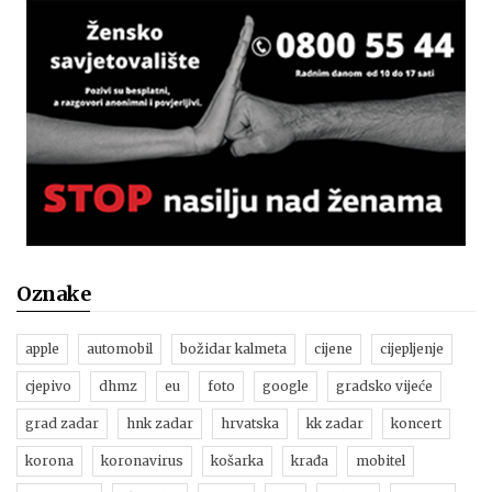
Oznake
apple
automobil
božidar kalmeta
cijene
cijepljenje
cjepivo
dhmz
eu
foto
google
gradsko vijeće
grad zadar
hnk zadar
hrvatska
kk zadar
koncert
korona
koronavirus
košarka
krađa
mobitel