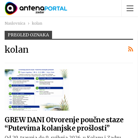
Naslovnica
kolan
PREGLED OZNAKA
kolan
GREW DANI Otvorenje poučne staze
“Putevima kolanjske prošlosti”
Od 29. travnja do 9. svibnja 2026. u Kolanu i Zadru