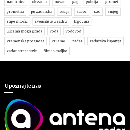
namirnice
nk zadar
novac
pag
policija
promet
prometna
pu zadarska
rusija
sabor
sad
snijeg
stipe miočić
sveučilište u zadru
trgovina
ulicama moga grada
voda
vodovod
vremenska prognoza
vrijeme
zadar
zadarska županija
zadar street style
šime vrsaljko
Upoznajte nas