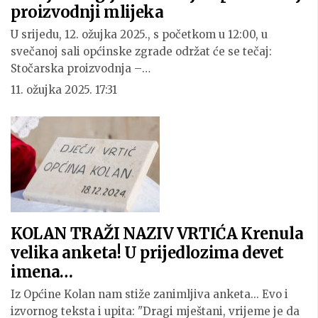
proizvodnji mlijeka
U srijedu, 12. ožujka 2025., s početkom u 12:00, u
svečanoj sali općinske zgrade održat će se tečaj:
Stočarska proizvodnja –…
11. ožujka 2025. 17:31
KOLAN TRAŽI NAZIV VRTIĆA Krenula
velika anketa! U prijedlozima devet
imena…
Iz Općine Kolan nam stiže zanimljiva anketa... Evo i
izvornog teksta i upita: "Dragi mještani, vrijeme je da