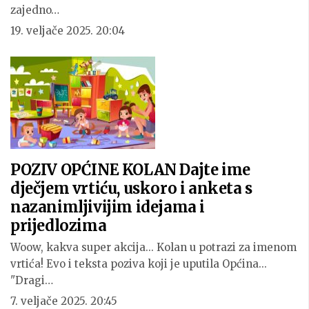
zajedno…
19. veljače 2025. 20:04
POZIV OPĆINE KOLAN Dajte ime
dječjem vrtiću, uskoro i anketa s
nazanimljivijim idejama i
prijedlozima
Woow, kakva super akcija... Kolan u potrazi za imenom
vrtića! Evo i teksta poziva koji je uputila Općina...
"Dragi…
7. veljače 2025. 20:45