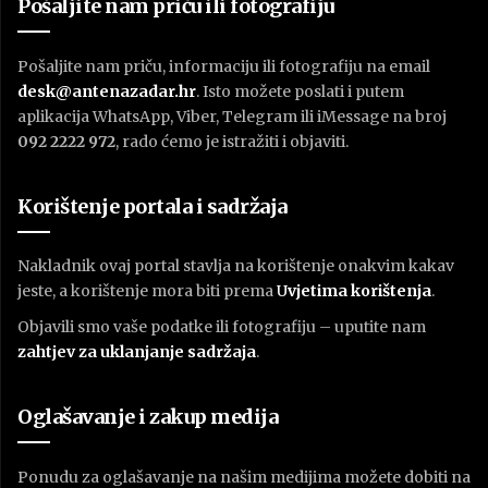
Pošaljite nam priču ili fotografiju
Pošaljite nam priču, informaciju ili fotografiju na email
desk@antenazadar.hr
. Isto možete poslati i putem
aplikacija WhatsApp, Viber, Telegram ili iMessage na broj
092 2222 972
, rado ćemo je istražiti i objaviti.
Korištenje portala i sadržaja
Nakladnik ovaj portal stavlja na korištenje onakvim kakav
jeste, a korištenje mora biti prema
U
vjetima korištenja
.
Objavili smo vaše podatke ili fotografiju – uputite nam
zahtjev za uklanjanje sadržaja
.
Oglašavanje i zakup medija
Ponudu za oglašavanje na našim medijima možete dobiti na