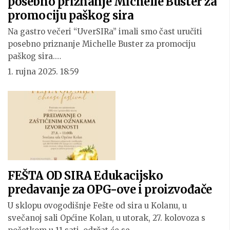
posebno priznanje Michelle Buster za
promociju paškog sira
Na gastro večeri “UverSIRa” imali smo čast uručiti
posebno priznanje Michelle Buster za promociju
paškog sira.…
1. rujna 2025. 18:59
FEŠTA OD SIRA Edukacijsko
predavanje za OPG-ove i proizvođače
U sklopu ovogodišnje Fešte od sira u Kolanu, u
svečanoj sali Općine Kolan, u utorak, 27. kolovoza s