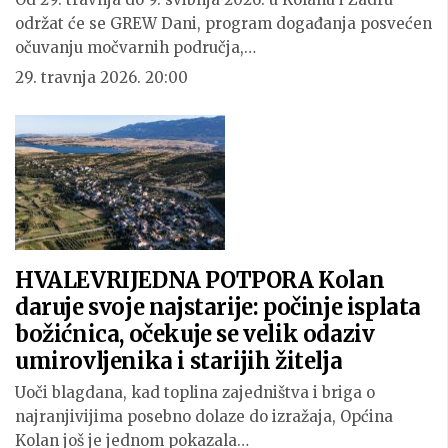
održat će se GREW Dani, program događanja posvećen
očuvanju močvarnih područja,…
29. travnja 2026. 20:00
HVALEVRIJEDNA POTPORA Kolan
daruje svoje najstarije: počinje isplata
božićnica, očekuje se velik odaziv
umirovljenika i starijih žitelja
Uoči blagdana, kad toplina zajedništva i briga o
najranjivijima posebno dolaze do izražaja, Općina
Kolan još je jednom pokazala…